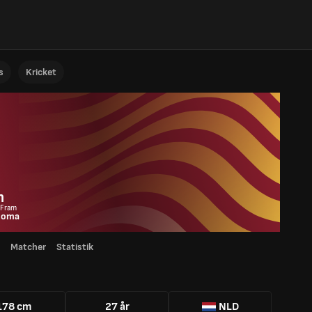
s
Kricket
l
n
 Fram
Roma
Matcher
Statistik
178 cm
27 år
NLD