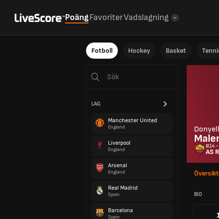
Poäng
Favoriter
Vadslagning
Fotboll
Hockey
Basket
Tenni
LAG
Manchester United
England
Donyel
Male
Liverpool
#14 -
England
AS 
Arsenal
England
Översikt
Real Madrid
BIO
Spain
Barcelona
Spain