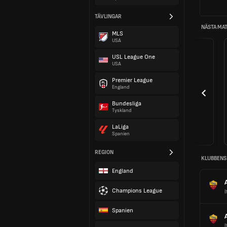
TÄVLINGAR
NÄSTA MA
MLS
USA
USL League One
USA
Premier League
England
Bundesliga
Tyskland
LaLiga
Spanien
REGION
KLUBBENS
England
Champions League
I
Spanien
I