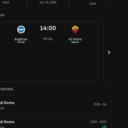
Höjd
Jan. 19, 1999
Land
TCH
14:00
08 Aug.
Brighton
AS Roma
 HISTORIA
AS Roma
2026
-
Nu
taly
AS Roma
2026
-
2026
Lån
taly