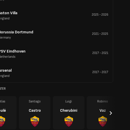
Aston Villa
2025
-
2026
England
Borussia Dortmund
2021
-
2025
Germany
PSV Eindhoven
2017
-
2021
Netherlands
Arsenal
2017
-
2017
England
ATER
tías
Santiago
Luigi
Robinio
ulé
Castro
Cherubini
Vaz