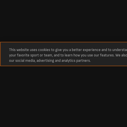
This website uses cookies to give you a better experience and to underst
your favorite sport or team, and to learn how you use our features. We als
our social media, advertising and analytics partners.
Om
Donyell Malen Statistik
Detaljerad statistik för Donyell Malen för AS Roma under säsongen 26/2
Granska detaljerad statistik för Donyell Malen för AS Roma under säsong
insikter om Donyell Malen prestation under säsongen.