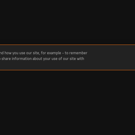
and how you use our site, for example - to remember
o share information about your use of our site with
7. Se den senaste statistiken som framträdanden, mål och assist.
en 26/27. Se den senaste statistiken såsom framträdanden, mål och assist. Analysera 