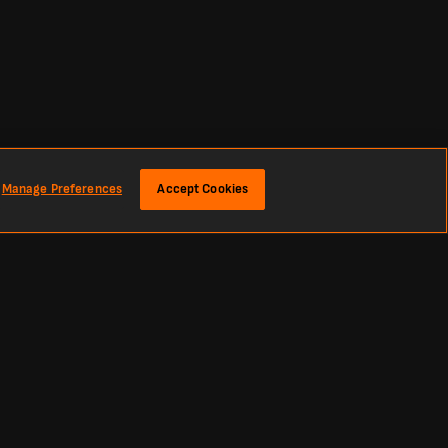
Manage Preferences
Accept Cookies
viktiga prestationsmått, jämför och dyk in i omfattande data för att få