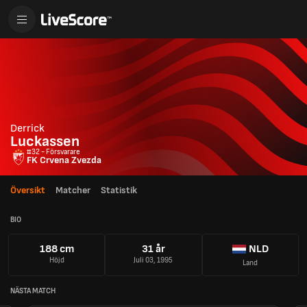
Derrick
Luckassen
#32 - Försvarare
FK Crvena Zvezda
Översikt
Matcher
Statistik
BIO
188 cm
31 år
NLD
Höjd
Juli 03, 1995
Land
NÄSTA MATCH