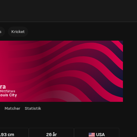
s
Kricket
ra
 Mittfältare
Louis City
Matcher
Statistik
193 cm
26 år
USA