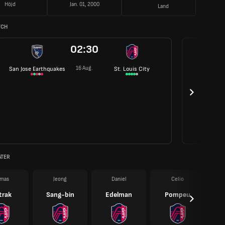
Höjd
Jan. 01, 2000
Land
TCH
02:30
16 Aug.
San Jose Earthquakes
St. Louis City
ATER
mas
Jeong
Daniel
Celio
trak
Sang-bin
Edelman
Pompeu