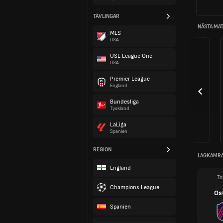
TÄVLINGAR
NÄSTA MA
MLS
USA
USL League One
USA
Premier League
England
Bundesliga
Tyskland
LaLiga
Spanien
REGION
LAGKAMR
England
To
Champions League
Os
Spanien