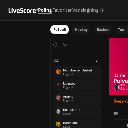
Poäng
Favoriter
Vadslagning
Fotboll
Hockey
Basket
Tenni
LAG
Manchester United
England
Dante
Polva
Liverpool
#21 -
England
St. 
Arsenal
England
Översikt
Real Madrid
BIO
Spain
Barcelona
Spain