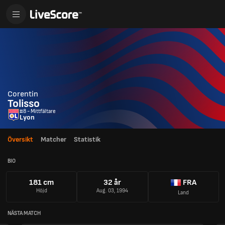
Corentin
Tolisso
#8 - Mittfältare
Lyon
Översikt
Matcher
Statistik
BIO
181 cm
32 år
FRA
Höjd
Aug. 03, 1994
Land
NÄSTA MATCH