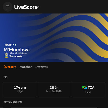
Charles
M'Mombwa
#8 - Mittfältare
Tanzania
Översikt
Matcher
Statistik
BIO
174 cm
28 år
TZA
Höjd
Mars 14, 1998
Land
SISTA MATCHEN