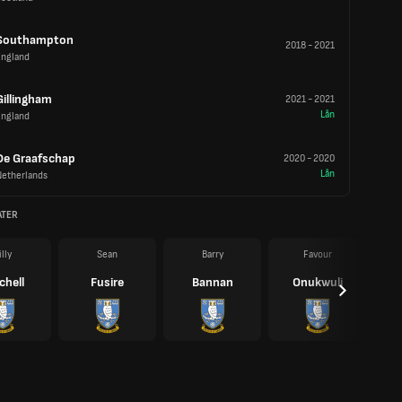
Southampton
2018
-
2021
England
Gillingham
2021
-
2021
Lån
England
De Graafschap
2020
-
2020
Lån
Netherlands
ATER
illy
Sean
Barry
Favour
chell
Fusire
Bannan
Onukwuli