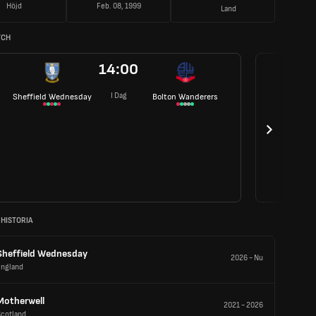
Höjd
Feb. 08, 1999
Land
TCH
14:00
I Dag
Sheffield Wednesday
Bolton Wanderers
 HISTORIA
Sheffield Wednesday
2026
-
Nu
England
Motherwell
2021
-
2026
Scotland