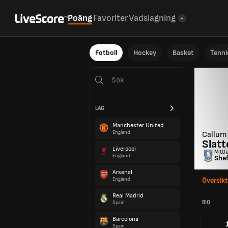
Poäng
Favoriter
Vadslagning
Fotboll
Hockey
Basket
Tenni
LAG
Manchester United
England
Callum
Slatt
Liverpool
Mittf
England
She
Arsenal
England
Översikt
Real Madrid
BIO
Spain
Barcelona
Spain