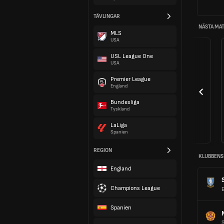
TÄVLINGAR
NÄSTA MA
MLS
USA
USL League One
USA
Premier League
England
Bundesliga
Tyskland
LaLiga
Spanien
REGION
KLUBBENS
England
Champions League
Spanien