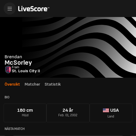
Brendan
McSorley
Fram
St. Louis City II
Översikt
Matcher
Statistik
BIO
180 cm
24 år
USA
Höjd
Feb. 01, 2002
Land
NÄSTA MATCH