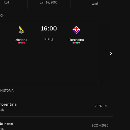
Höjd
Jan. 14, 2003
Land
TCH
16:00
08 Aug.
Modena
Fiorentina
 HISTORIA
Fiorentina
2026
-
Nu
taly
Udinese
2025
-
2026
taly