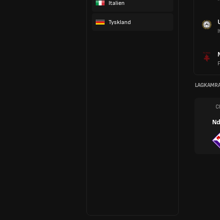
Italien
Tyskland
I
LAGKAMR
C
Nd