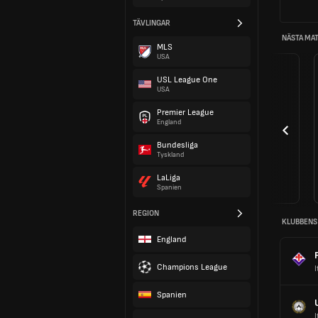
TÄVLINGAR
NÄSTA MA
MLS
USA
USL League One
USA
Premier League
England
Bundesliga
Tyskland
LaLiga
Spanien
REGION
KLUBBENS
England
Champions League
I
Spanien
I