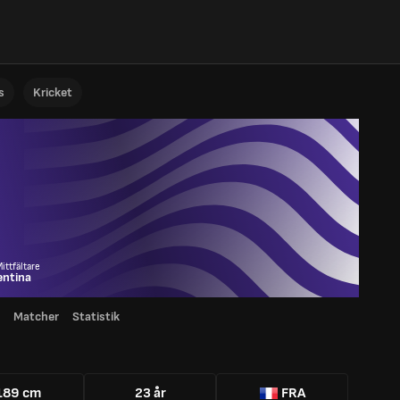
s
Kricket
ittfältare
entina
Matcher
Statistik
189 cm
23 år
FRA