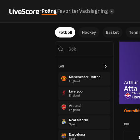
Poäng
Favoriter
Vadslagning
Fotboll
Hockey
Basket
Tenni
LAG
Manchester United
England
Arthur
Atta
Liverpool
#4 - M
England
Fior
Arsenal
England
Översikt
Real Madrid
BIO
Spain
Barcelona
Spain