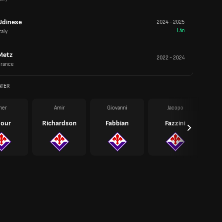
Udinese
2024
-
2025
Lån
taly
Metz
2022
-
2024
France
ATER
her
Amir
Giovanni
Jacopo
our
Richardson
Fabbian
Fazzini
I