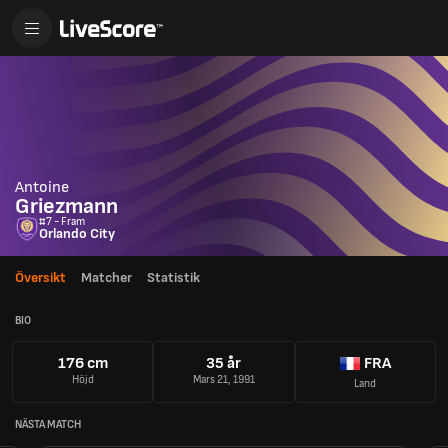
Antoine
Griezmann
#7 - Fram
Orlando City
Översikt
Matcher
Statistik
BIO
176 cm
35 år
FRA
Höjd
Mars 21, 1991
Land
NÄSTA MATCH