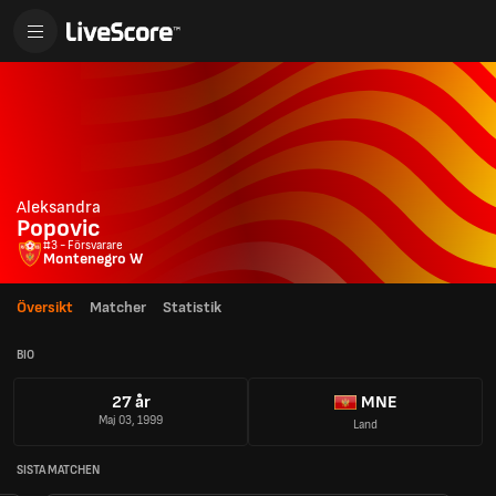
Aleksandra
Popovic
#3 - Försvarare
Montenegro W
Översikt
Matcher
Statistik
BIO
27 år
MNE
Maj 03, 1999
Land
SISTA MATCHEN