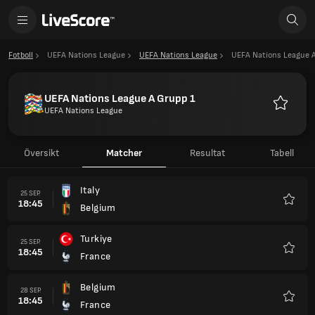
Fotboll
UEFA Nations League
UEFA Nations League
UEFA Nations League A
UEFA Nations League A Grupp 1
UEFA Nations League
Favoriter
Översikt
Matcher
Resultat
Tabell
Italy
25 SEP.
18:45
Belgium
Favori
Turkiye
25 SEP.
18:45
France
Favori
Belgium
28 SEP.
18:45
France
Favori