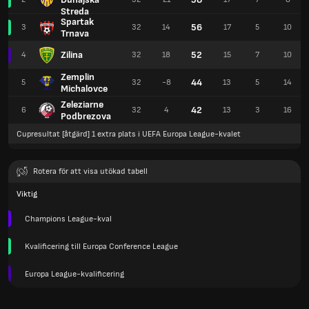
Streda
Spartak
56
3
32
14
17
5
10
Trnava
Zilina
52
4
32
18
15
7
10
Zemplin
44
5
32
-8
13
5
14
Michalovce
Zeleziarne
42
6
32
4
13
3
16
Podbrezova
Cupresultat [åtgärd] 1 extra plats i UEFA Europa League-kvalet
Rotera för att visa utökad tabell
Viktig
Champions League-kval
Kvalificering till Europa Conference League
Europa League-kvalificering