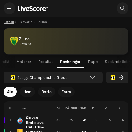
Fotboll
Slovakia
Zilina
Zilina
Slovakia
ersikt
Matcher
Resultat
Rankningar
Trupp
Spelarstatistik
1. Liga Championship Group
Alla
Hem
Borta
Form
#
Team
M
MÅLSKILLNAD
P
V
D
Slovan
68
1
32
25
21
5
6
Bratislava
DAC 1904
Dunajska
58
2
32
21
17
7
8