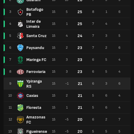
Botafogo
25
3
15
5
8
1
6
2
PB
Inter de
25
4
15
1
7
4
4
1
Limeira
Santa Cruz
24
5
15
4
7
3
5
1
Paysandu
23
6
15
2
7
2
6
2
Maringa FC
23
7
15
3
6
5
4
2
Ferroviaria
23
8
15
3
6
5
4
1
Ypiranga
21
9
15
-1
6
3
6
1
RS
Caxias
21
10
15
2
5
6
4
1
Floresta
21
11
15
1
5
6
4
1
Amazonas
20
12
15
-5
6
2
7
1
FC
Figueirense
20
13
15
-5
5
5
5
1