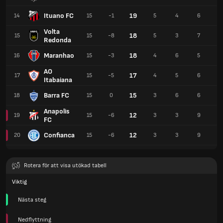
Ituano FC
19
14
15
-1
5
4
6
1
Volta
18
15
15
-8
5
3
7
11
Redonda
Maranhao
18
16
15
-3
4
6
5
11
AO
17
17
15
-5
4
5
6
1
Itabaiana
Barra FC
15
18
15
0
3
6
6
1
Anapolis
12
19
15
-6
3
3
9
1
FC
Confianca
12
20
15
-6
3
3
9
9
Rotera för att visa utökad tabell
Viktig
Nästa steg
Nedflyttning