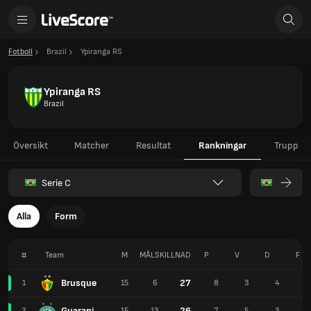
Fotboll
Brazil
Ypiranga RS
Ypiranga RS
Brazil
Översikt
Matcher
Resultat
Rankningar
Trupp
Serie C
Alla
Form
#
Team
M
MÅLSKILLNAD
P
V
D
F
Brusque
27
1
15
6
8
3
4
2
Guarani
26
2
15
13
7
5
3
2