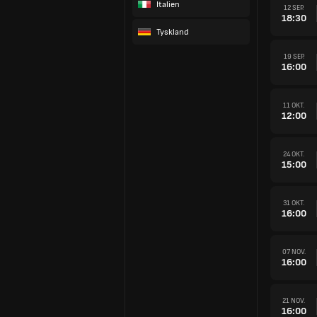
Italien
12 SEP.
18:30
Tyskland
19 SEP.
16:00
11 OKT.
12:00
24 OKT.
15:00
31 OKT.
16:00
07 NOV.
16:00
21 NOV.
16:00