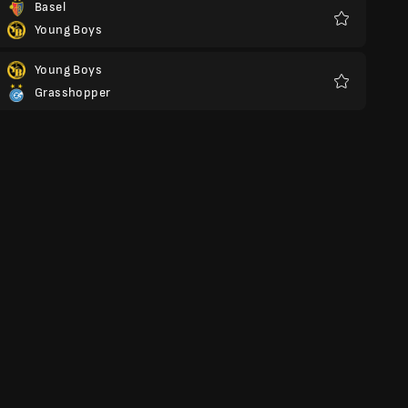
Basel
Young Boys
Favoriter
Young Boys
Grasshopper
Favoriter