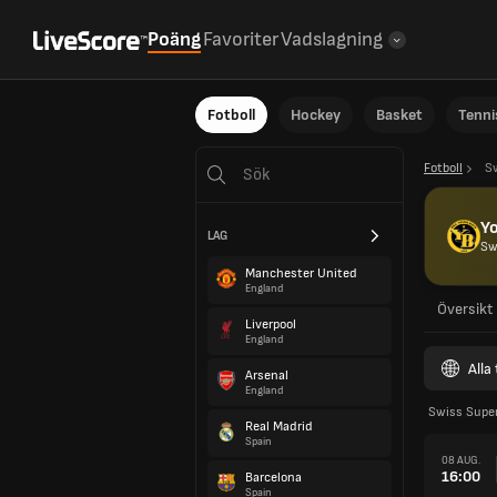
Poäng
Favoriter
Vadslagning
Fotboll
Hockey
Basket
Tenni
Fotboll
S
Y
LAG
Sw
Manchester United
England
Översikt
Liverpool
England
Alla
Arsenal
England
Swiss Super
Real Madrid
Spain
08 AUG.
16:00
Barcelona
Spain