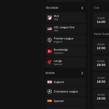
Cup
TÄVLINGAR
MLS
15 AUG.
USA
14:00
USL League One
USA
Swiss Super
Premier League
England
23 AUG.
12:00
Bundesliga
Tyskland
LaLiga
29 AUG.
18:30
Spanien
REGION
01 SEP.
18:30
England
Champions League
05 SEP.
16:00
Spanien