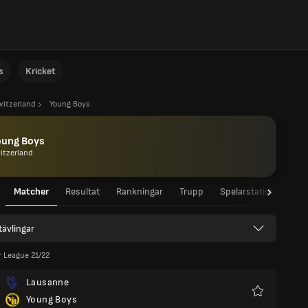
s
Kricket
witzerland
Young Boys
oung Boys
itzerland
Matcher
Resultat
Rankningar
Trupp
Spelarstatistik
La
 tävlingar
 League 21/22
Lausanne
Young Boys
Favoriter