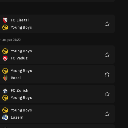
FC Liestal
Young Boys
Favoriter
 League 21/22
Young Boys
FC Vaduz
Favoriter
Young Boys
Basel
Favoriter
FC Zurich
Young Boys
Favoriter
Young Boys
Luzern
Favoriter