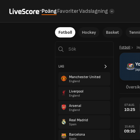
Poäng
Favoriter
Vadslagning
Fotboll
Hockey
Basket
Tenni
Fotboll
J
Y
LAG
Ja
Manchester United
England
Översik
Liverpool
England
07 AUG.
Arsenal
10:25
England
Real Madrid
Spain
15 AUG.
09:30
Barcelona
Spain