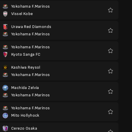
Yokohama F.Marinos
Vissel Kobe
Favoriter
Urawa Red Diamonds
Yokohama F.Marinos
Favoriter
Yokohama F.Marinos
Kyoto Sanga FC
Favoriter
Kashiwa Reysol
Yokohama F.Marinos
Favoriter
Machida Zelvia
Yokohama F.Marinos
Favoriter
Yokohama F.Marinos
Mito Hollyhock
Favoriter
Cerezo Osaka