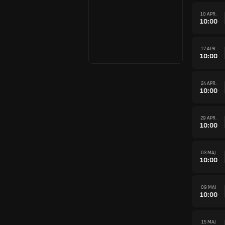
10 APR.
10:00
17 APR.
10:00
24 APR.
10:00
29 APR.
10:00
03 MAJ
10:00
09 MAJ
10:00
15 MAJ