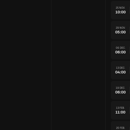
25 NOV.
10:00
29 NOV.
05:00
06 DEC.
06:00
13 DEC.
04:00
19 DEC.
06:00
13 FEB.
11:00
20 FEB.