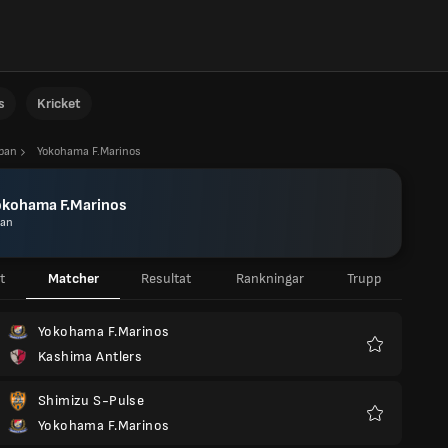
s
Kricket
apan
Yokohama F.Marinos
okohama F.Marinos
pan
t
Matcher
Resultat
Rankningar
Trupp
Yokohama F.Marinos
Kashima Antlers
Favoriter
Shimizu S-Pulse
Yokohama F.Marinos
Favoriter