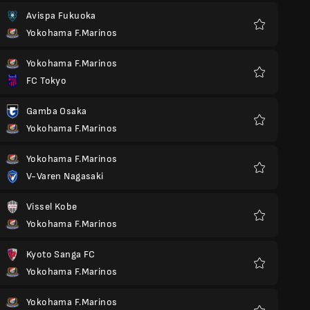
Avispa Fukuoka
Yokohama F.Marinos
Favoriter
Yokohama F.Marinos
FC Tokyo
Favoriter
Gamba Osaka
Yokohama F.Marinos
Favoriter
Yokohama F.Marinos
V-Varen Nagasaki
Favoriter
Vissel Kobe
Yokohama F.Marinos
Favoriter
Kyoto Sanga FC
Yokohama F.Marinos
Favoriter
Yokohama F.Marinos