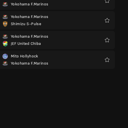
Yokohama F.Marinos
Favoriter
Yokohama F.Marinos
Shimizu S-Pulse
Favoriter
Yokohama F.Marinos
JEF United Chiba
Favoriter
Mito Hollyhock
Yokohama F.Marinos
Favoriter