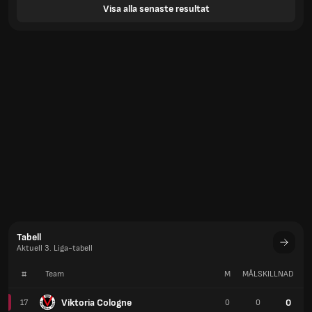
Visa alla senaste resultat
Tabell
Aktuell 3. Liga-tabell
#
Team
M
MÅLSKILLNAD
P
Viktoria Cologne
0
17
0
0