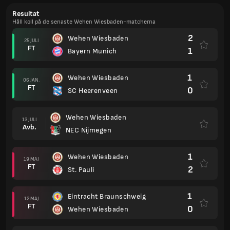
Resultat
Håll koll på de senaste Wehen Wiesbaden-matcherna
2
Wehen Wiesbaden
25 JULI
FT
1
Bayern Munich
1
Wehen Wiesbaden
06 JAN.
FT
0
SC Heerenveen
Wehen Wiesbaden
13 JULI
Avb.
NEC Nijmegen
1
Wehen Wiesbaden
19 MAJ
FT
2
St. Pauli
1
Eintracht Braunschweig
12 MAJ
FT
0
Wehen Wiesbaden