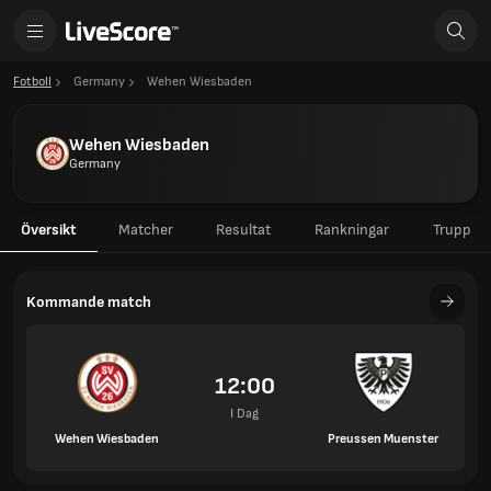
Fotboll
Germany
Wehen Wiesbaden
Wehen Wiesbaden
Germany
Översikt
Matcher
Resultat
Rankningar
Trupp
Kommande match
12:00
I Dag
Wehen Wiesbaden
Preussen Muenster