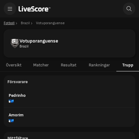
Fotboll
Brazil
Votuporanguense
Votuporanguense
Brazil
Översikt
Matcher
Resultat
Rankningar
Trupp
Försvarare
Pedrinho
Amorim
Mittfältare