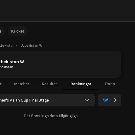
s
Kricket
zbekistan
Uzbekistan W
zbekistan W
bekistan
t
Matcher
Resultat
Rankningar
Trupp
n's Asian Cup Final Stage
Det finns inga data tillgängliga