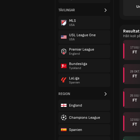
Um
TÄVLINGAR
MLS
USA
Resultat
USL League One
Håll koll
USA
17 JULI
Premier League
FT
England
Bundesliga
Tyskland
28 OKT.
FT
LaLiga
Spanien
REGION
26 JULI
FT
England
Champions League
12 JULI
FT
Spanien