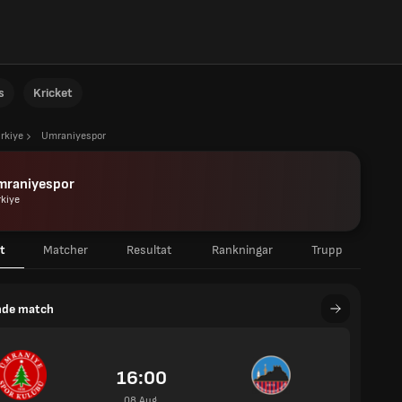
s
Kricket
rkiye
Umraniyespor
mraniyespor
rkiye
t
Matcher
Resultat
Rankningar
Trupp
de match
16:00
08 Aug.