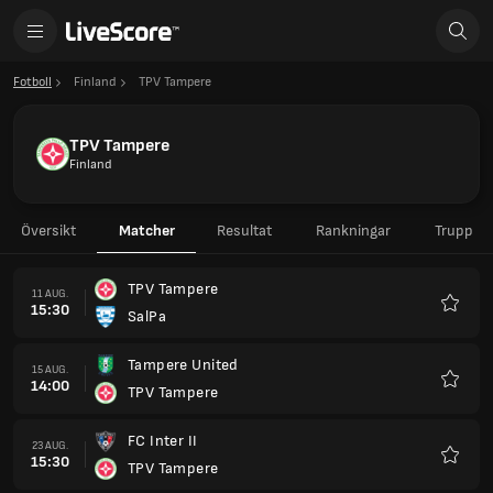
Fotboll
Finland
TPV Tampere
TPV Tampere
Finland
Översikt
Matcher
Resultat
Rankningar
Trupp
TPV Tampere
11 AUG.
15:30
SalPa
Favorit
Tampere United
15 AUG.
14:00
TPV Tampere
Favorit
FC Inter II
23 AUG.
15:30
TPV Tampere
Favorit