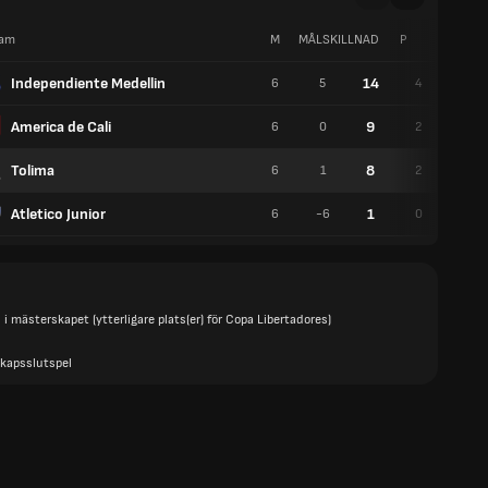
am
M
MÅLSKILLNAD
P
V
Independiente Medellin
14
6
5
4
2
America de Cali
9
6
0
2
3
Tolima
8
6
1
2
2
Atletico Junior
1
6
-6
0
1
 i mästerskapet (ytterligare plats(er) för Copa Libertadores)
kapsslutspel