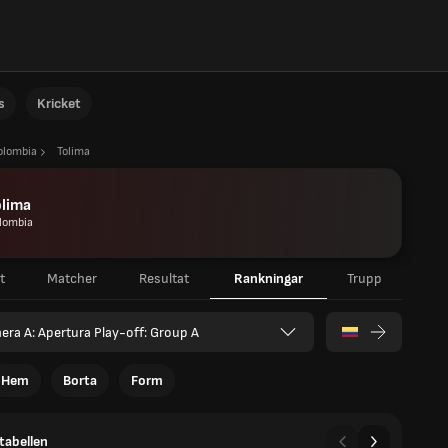
s
Kricket
olombia
Tolima
olima
lombia
t
Matcher
Resultat
Rankningar
Trupp
era A: Apertura Play-off: Group A
Hem
Borta
Form
tabellen