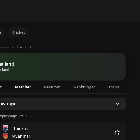
s
Kricket
hailand
Thailand
ailand
ailand
t
Matcher
Resultat
Rankningar
Trupp
 tävlingar
pionship: Group B
Thailand
Myanmar
Favoriter