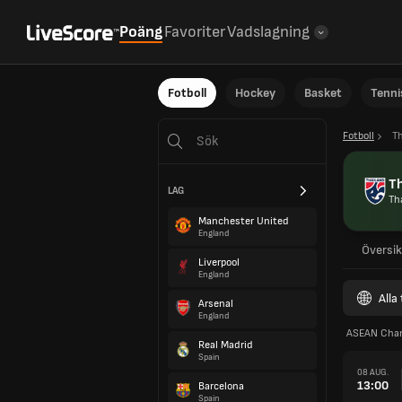
Poäng
Favoriter
Vadslagning
Fotboll
Hockey
Basket
Tenni
Fotboll
T
Th
LAG
Th
Manchester United
England
Översik
Liverpool
England
Alla
Arsenal
England
ASEAN Cham
Real Madrid
Spain
08 AUG.
13:00
Barcelona
Spain