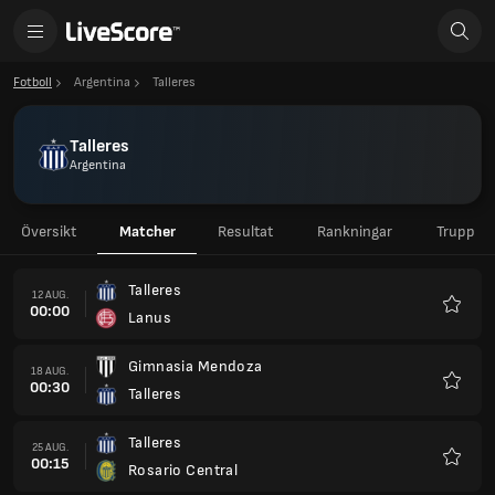
Fotboll
Argentina
Talleres
Talleres
Argentina
Översikt
Matcher
Resultat
Rankningar
Trupp
Talleres
12 AUG.
00:00
Lanus
Favorit
Gimnasia Mendoza
18 AUG.
00:30
Talleres
Favorit
Talleres
25 AUG.
00:15
Rosario Central
Favorit