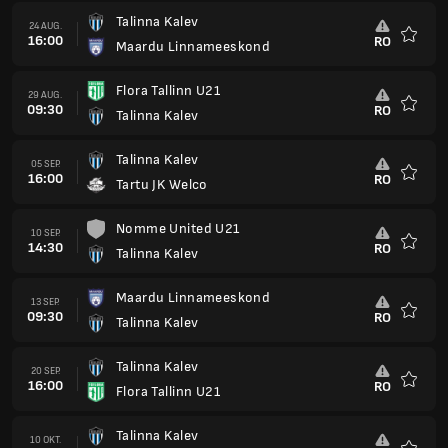
Talinna Kalev
24 AUG.
16:00
RO
Maardu Linnameeskond
Favorit
Flora Tallinn U21
29 AUG.
09:30
RO
Talinna Kalev
Favorit
Talinna Kalev
05 SEP.
16:00
RO
Tartu JK Welco
Favorit
Nomme United U21
10 SEP.
14:30
RO
Talinna Kalev
Favorit
Maardu Linnameeskond
13 SEP.
09:30
RO
Talinna Kalev
Favorit
Talinna Kalev
20 SEP.
16:00
RO
Flora Tallinn U21
Favorit
Talinna Kalev
10 OKT.