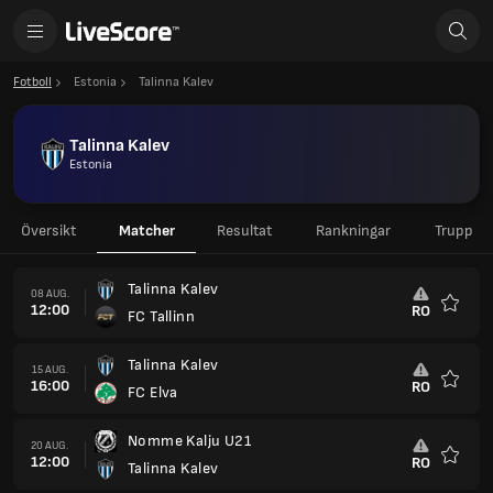
Fotboll
Estonia
Talinna Kalev
Talinna Kalev
Estonia
Översikt
Matcher
Resultat
Rankningar
Trupp
Talinna Kalev
08 AUG.
12:00
RO
FC Tallinn
Favorit
Talinna Kalev
15 AUG.
16:00
RO
FC Elva
Favorit
Nomme Kalju U21
20 AUG.
12:00
RO
Talinna Kalev
Favorit