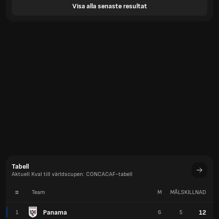
Visa alla senaste resultat
Tabell
Aktuell Kval till världscupen: CONCACAF-tabell
#
Team
M
MÅLSKILLNAD
P
Panama
12
1
6
5