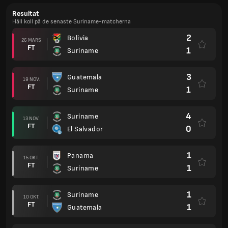
Resultat
Håll koll på de senaste Suriname-matcherna
2
Bolivia
26 MARS
FT
1
Suriname
3
Guatemala
19 NOV.
FT
1
Suriname
4
Suriname
13 NOV.
FT
0
El Salvador
1
Panama
15 OKT.
FT
1
Suriname
1
Suriname
10 OKT.
FT
1
Guatemala