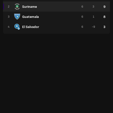
Suriname
9
2
6
3
Guatemala
8
3
6
1
El Salvador
3
4
6
-9