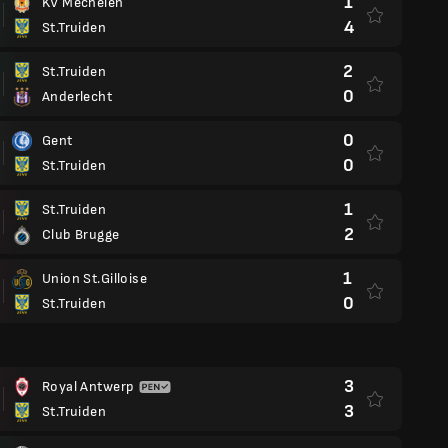
1
KV Mechelen
4
St.Truiden
2
St.Truiden
0
Anderlecht
0
Gent
0
St.Truiden
1
St.Truiden
2
Club Brugge
1
Union St.Gilloise
0
St.Truiden
3
Royal Antwerp
3
St.Truiden