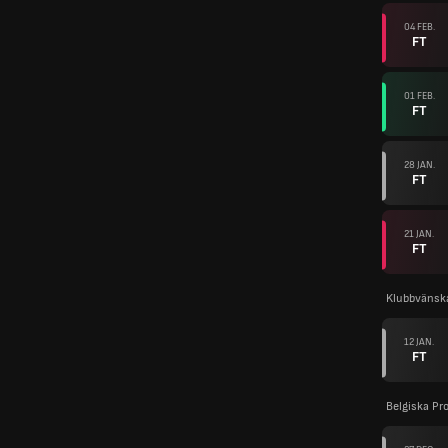
04 FEB.
FT
01 FEB.
FT
28 JAN.
FT
21 JAN.
FT
Klubbvänsk
12 JAN.
FT
Belgiska Pr