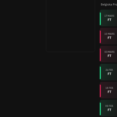
Belgiska Pr
17 MARS
FT
10 MARS
FT
03 MARS
FT
24 FEB.
FT
18 FEB.
FT
09 FEB.
FT