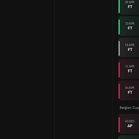
26 APR.
FT
23 APR.
FT
19 APR.
FT
11 APR.
FT
04 APR.
FT
Belgian Cup
03 DEC.
AP