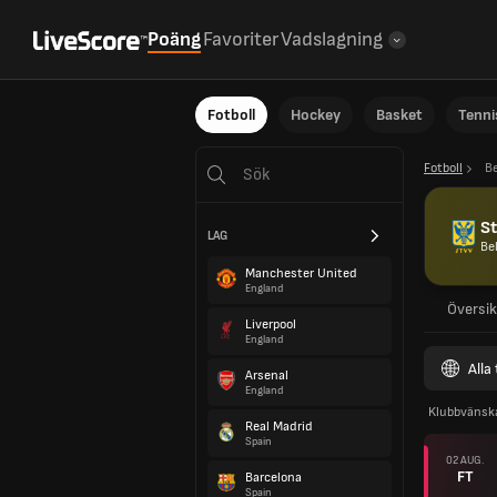
Poäng
Favoriter
Vadslagning
Fotboll
Hockey
Basket
Tenni
Fotboll
B
St
LAG
Be
Manchester United
England
Översik
Liverpool
England
Alla
Arsenal
England
Klubbvänsk
Real Madrid
Spain
02 AUG.
FT
Barcelona
Spain