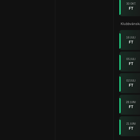
30 OKT.
FT
Klubbvänsk
16 JULI
FT
05 JULI
FT
02 JULI
FT
28 JUNI
FT
21 JUNI
FT