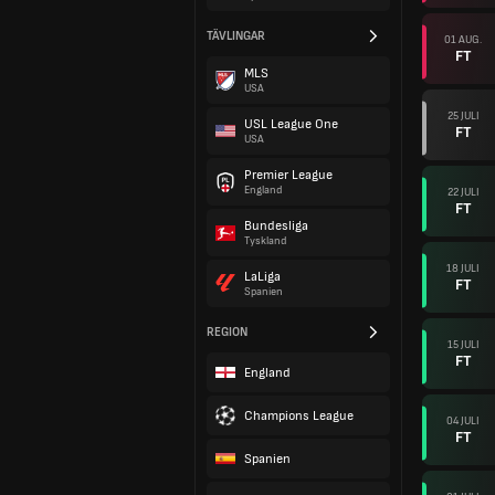
TÄVLINGAR
01 AUG.
FT
MLS
USA
25 JULI
USL League One
FT
USA
Premier League
England
22 JULI
FT
Bundesliga
Tyskland
18 JULI
LaLiga
FT
Spanien
REGION
15 JULI
FT
England
Champions League
04 JULI
FT
Spanien