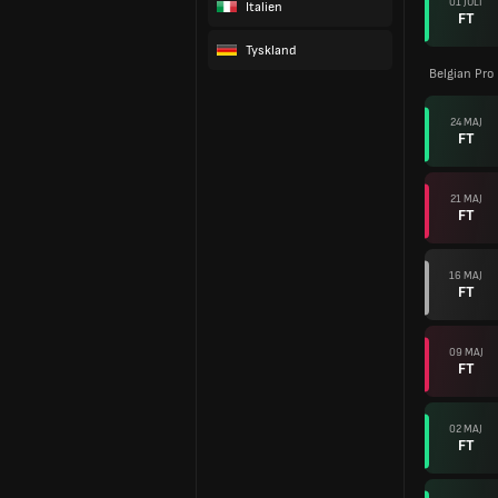
01 JULI
Italien
FT
Tyskland
Belgian Pro
24 MAJ
FT
21 MAJ
FT
16 MAJ
FT
09 MAJ
FT
02 MAJ
FT