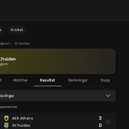
s
Kricket
elgium
St.Truiden
.Truiden
lgium
t
Matcher
Resultat
Rankningar
Trupp
 tävlingar
apsmatcher
3
AEK Athens
0
St.Truiden