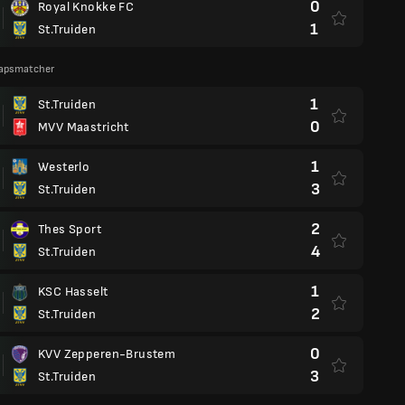
0
Royal Knokke FC
1
St.Truiden
apsmatcher
1
St.Truiden
0
MVV Maastricht
1
Westerlo
3
St.Truiden
2
Thes Sport
4
St.Truiden
1
KSC Hasselt
2
St.Truiden
0
KVV Zepperen-Brustem
3
St.Truiden