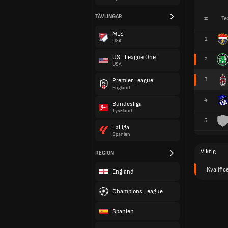
TÄVLINGAR
#
Te
MLS
1
USA
USL League One
2
USA
3
Premier League
England
4
Bundesliga
Tyskland
5
LaLiga
Spanien
Viktig
REGION
Kvalifice
England
Champions League
Spanien