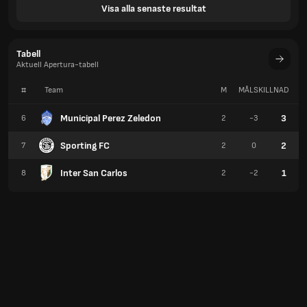
Visa alla senaste resultat
Tabell
Aktuell Apertura-tabell
#
Team
M
MÅLSKILLNAD
P
Municipal Perez Zeledon
3
6
2
-3
Sporting FC
2
7
2
0
Inter San Carlos
1
8
2
-2