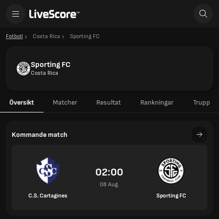
Fotboll
Costa Rica
Sporting FC
Sporting FC
Costa Rica
Översikt
Matcher
Resultat
Rankningar
Trupp
Kommande match
02:00
08 Aug.
C.S. Cartagines
Sporting FC