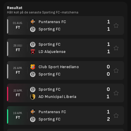
Resultat
Håll koll på de senaste Sporting FC-matcherna
1
Puntarenas FC
01 AUG.
FT
1
Sporting FC
1
Sporting FC
26 JULI
FT
1
LD Alajuelense
0
Club Sport Herediano
26 APR.
FT
0
Sporting FC
0
Sporting FC
22 APR.
FT
1
AD Municipal Liberia
1
Puntarenas FC
19 APR.
FT
2
Sporting FC