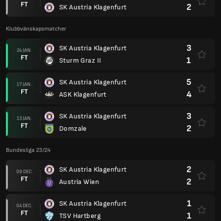
FT
2
SK Austria Klagenfurt
Klubbvänskapsmatcher
3
SK Austria Klagenfurt
24 JAN.
FT
1
Sturm Graz II
5
SK Austria Klagenfurt
17 JAN.
FT
4
ASK Klagenfurt
3
SK Austria Klagenfurt
13 JAN.
FT
2
Domzale
Bundesliga 23/24
2
SK Austria Klagenfurt
09 DEC.
FT
2
Austria Wien
1
SK Austria Klagenfurt
04 DEC.
FT
1
TSV Hartberg