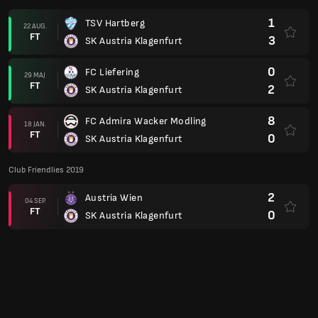
1
TSV Hartberg
22 AUG.
FT
3
SK Austria Klagenfurt
0
FC Liefering
29 MAJ
FT
2
SK Austria Klagenfurt
8
FC Admira Wacker Modling
18 JAN.
FT
0
SK Austria Klagenfurt
Club Friendlies 2019
2
Austria Wien
04 SEP.
FT
0
SK Austria Klagenfurt