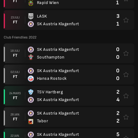
FT
1
Rapid Wien
3
LASK
23 JULI
FT
1
SK Austria Klagenfurt
Club Friendlies 2022
0
SK Austria Klagenfurt
18 JULI
FT
0
Southampton
0
SK Austria Klagenfurt
02 JULI
FT
0
Hansa Rostock
2
TSV Hartberg
24 MARS
FT
4
SK Austria Klagenfurt
2
SK Austria Klagenfurt
28 JAN.
FT
2
Tabor
5
SK Austria Klagenfurt
22 JAN.