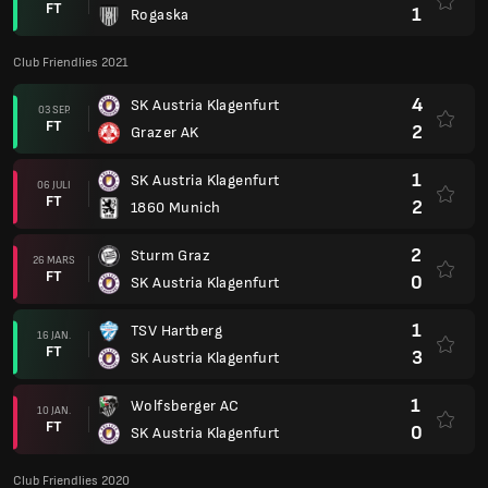
FT
1
Rogaska
Club Friendlies 2021
4
SK Austria Klagenfurt
03 SEP.
FT
2
Grazer AK
1
SK Austria Klagenfurt
06 JULI
FT
2
1860 Munich
2
Sturm Graz
26 MARS
FT
0
SK Austria Klagenfurt
1
TSV Hartberg
16 JAN.
FT
3
SK Austria Klagenfurt
1
Wolfsberger AC
10 JAN.
FT
0
SK Austria Klagenfurt
Club Friendlies 2020