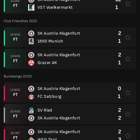
14 JAN.
FT
1
VST Voelkermarkt
Club Friendlies 2022
2
SK Austria Klagenfurt
20 NOV.
FT
1
1860 Munich
2
SK Austria Klagenfurt
19 NOV.
FT
1
Grazer AK
Bundesliga 22/23
0
SK Austria Klagenfurt
13 NOV.
FT
1
FC Salzburg
2
SV Ried
05 NOV.
FT
2
SK Austria Klagenfurt
2
SK Austria Klagenfurt
29 OKT.
FT
3
WSG Tirol