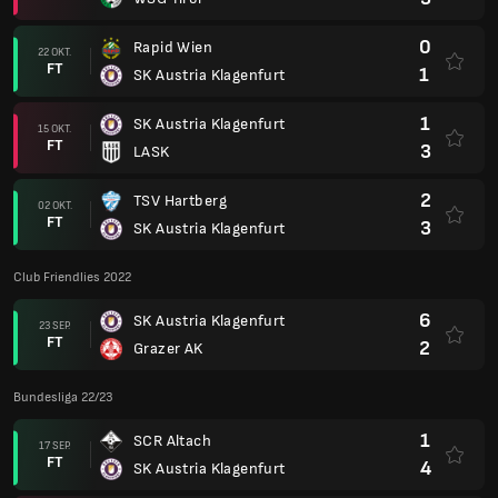
0
Rapid Wien
22 OKT.
FT
1
SK Austria Klagenfurt
1
SK Austria Klagenfurt
15 OKT.
FT
3
LASK
2
TSV Hartberg
02 OKT.
FT
3
SK Austria Klagenfurt
Club Friendlies 2022
6
SK Austria Klagenfurt
23 SEP.
FT
2
Grazer AK
Bundesliga 22/23
1
SCR Altach
17 SEP.
FT
4
SK Austria Klagenfurt