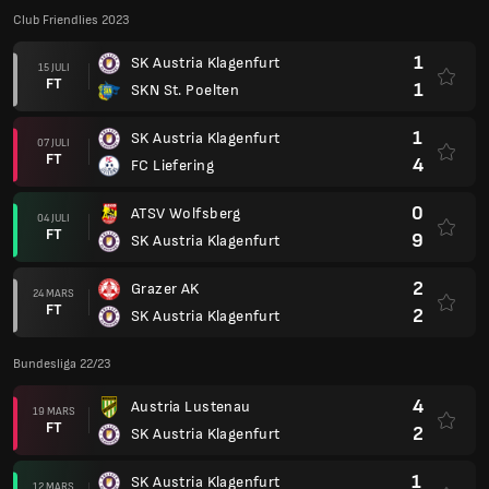
Club Friendlies 2023
1
SK Austria Klagenfurt
15 JULI
FT
1
SKN St. Poelten
1
SK Austria Klagenfurt
07 JULI
FT
4
FC Liefering
0
ATSV Wolfsberg
04 JULI
FT
9
SK Austria Klagenfurt
2
Grazer AK
24 MARS
FT
2
SK Austria Klagenfurt
Bundesliga 22/23
4
Austria Lustenau
19 MARS
FT
2
SK Austria Klagenfurt
1
SK Austria Klagenfurt
12 MARS