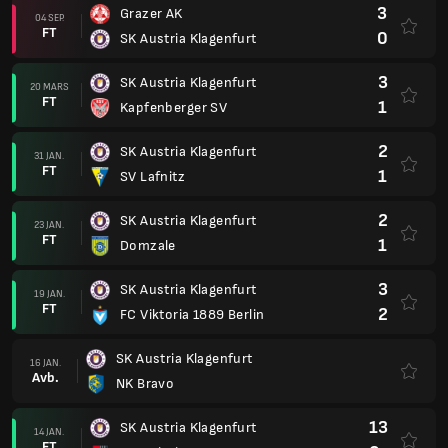
3
Grazer AK
04 SEP.
FT
0
SK Austria Klagenfurt
3
SK Austria Klagenfurt
20 MARS
FT
1
Kapfenberger SV
2
SK Austria Klagenfurt
31 JAN.
FT
1
SV Lafnitz
2
SK Austria Klagenfurt
23 JAN.
FT
1
Domzale
3
SK Austria Klagenfurt
19 JAN.
FT
2
FC Viktoria 1889 Berlin
SK Austria Klagenfurt
16 JAN.
Avb.
NK Bravo
13
SK Austria Klagenfurt
14 JAN.
FT