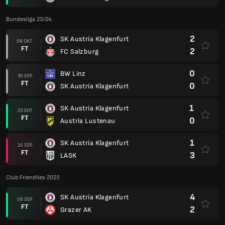
Bundesliga 23/24
2
SK Austria Klagenfurt
08 OKT.
FT
2
FC Salzburg
0
BW Linz
30 SEP.
FT
0
SK Austria Klagenfurt
1
SK Austria Klagenfurt
23 SEP.
FT
0
Austria Lustenau
1
SK Austria Klagenfurt
16 SEP.
FT
3
LASK
Club Friendlies 2023
4
SK Austria Klagenfurt
08 SEP.
FT
2
Grazer AK