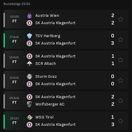
Bundesliga 23/24
2
Austria Wien
03 SEP.
FT
2
SK Austria Klagenfurt
0
TSV Hartberg
27 AUG.
FT
3
SK Austria Klagenfurt
1
SK Austria Klagenfurt
19 AUG.
FT
1
SCR Altach
0
Sturm Graz
12 AUG.
FT
0
SK Austria Klagenfurt
2
SK Austria Klagenfurt
09 AUG.
FT
2
Wolfsberger AC
1
WSG Tirol
29 JULI
FT
3
SK Austria Klagenfurt