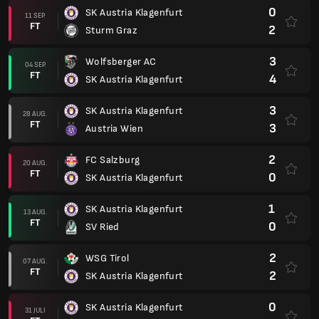
0
SK Austria Klagenfurt
11 SEP.
FT
2
Sturm Graz
3
Wolfsberger AC
04 SEP.
FT
4
SK Austria Klagenfurt
3
SK Austria Klagenfurt
28 AUG.
FT
3
Austria Wien
2
FC Salzburg
20 AUG.
FT
0
SK Austria Klagenfurt
1
SK Austria Klagenfurt
13 AUG.
FT
0
SV Ried
2
WSG Tirol
07 AUG.
FT
2
SK Austria Klagenfurt
0
SK Austria Klagenfurt
31 JULI