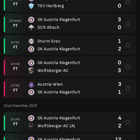
FT
0
TSV Hartberg
3
SK Austria Klagenfurt
05 MARS
FT
0
SCR Altach
1
Sturm Graz
25 FEB.
FT
2
SK Austria Klagenfurt
0
SK Austria Klagenfurt
18 FEB.
FT
3
Wolfsberger AC
3
Austria Wien
12 FEB.
FT
1
SK Austria Klagenfurt
Club Friendlies 2023
4
SK Austria Klagenfurt
18 JAN.
FT
2
Wolfsberger AC (A)
12
SK Austria Klagenfurt