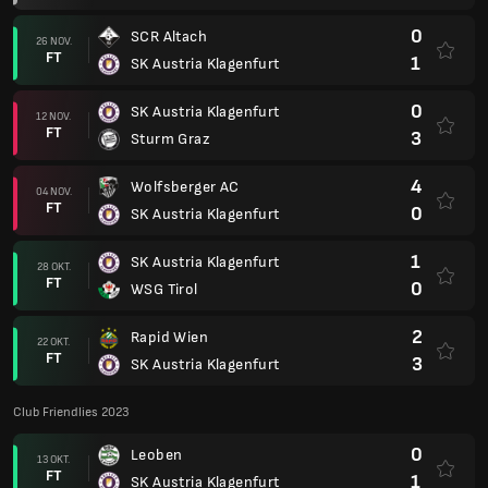
0
SCR Altach
26 NOV.
FT
1
SK Austria Klagenfurt
0
SK Austria Klagenfurt
12 NOV.
FT
3
Sturm Graz
4
Wolfsberger AC
04 NOV.
FT
0
SK Austria Klagenfurt
1
SK Austria Klagenfurt
28 OKT.
FT
0
WSG Tirol
2
Rapid Wien
22 OKT.
FT
3
SK Austria Klagenfurt
Club Friendlies 2023
0
Leoben
13 OKT.
FT
1
SK Austria Klagenfurt