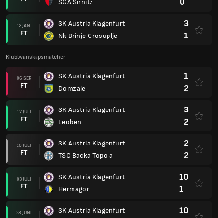
0
SGA Sirnitz
3
SK Austria Klagenfurt
12 JAN.
FT
1
Nk Brinje Grosuplje
Klubbvänskapsmatcher
1
SK Austria Klagenfurt
06 SEP.
FT
2
Domzale
3
SK Austria Klagenfurt
17 JULI
FT
2
Leoben
2
SK Austria Klagenfurt
10 JULI
FT
2
TSC Backa Topola
10
SK Austria Klagenfurt
03 JULI
FT
1
Hermagor
10
SK Austria Klagenfurt
28 JUNI