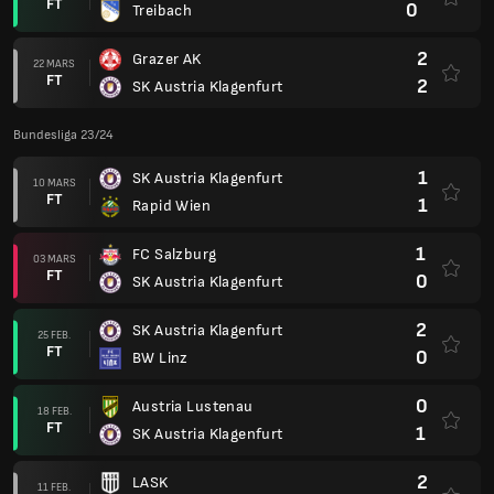
FT
0
Treibach
2
Grazer AK
22 MARS
FT
2
SK Austria Klagenfurt
Bundesliga 23/24
1
SK Austria Klagenfurt
10 MARS
FT
1
Rapid Wien
1
FC Salzburg
03 MARS
FT
0
SK Austria Klagenfurt
2
SK Austria Klagenfurt
25 FEB.
FT
0
BW Linz
0
Austria Lustenau
18 FEB.
FT
1
SK Austria Klagenfurt
2
LASK
11 FEB.