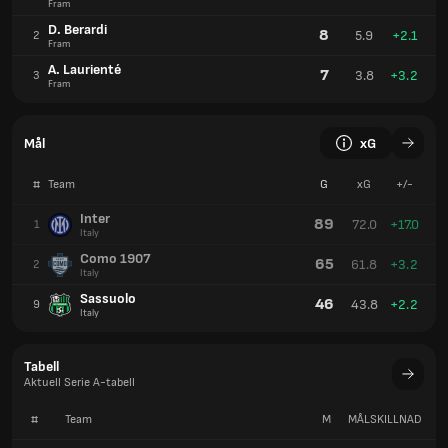
Fram
D. Berardi
8
5.9
+2.1
2
Fram
A. Laurienté
7
3.8
+3.2
3
Fram
Mål
xG
#
Team
G
xG
+/-
Inter
89
72.0
+17.0
1
Italy
Como 1907
65
61.8
+3.2
2
Italy
Sassuolo
46
43.8
+2.2
9
Italy
Tabell
Aktuell Serie A-tabell
#
Team
M
MÅLSKILLNAD
P