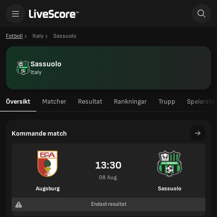
Fotboll
Italy
Sassuolo
Sassuolo
Italy
Översikt
Matcher
Resultat
Rankningar
Trupp
Spelarstat
Kommande match
13:30
08 Aug.
Augsburg
Sassuolo
Endast resultat