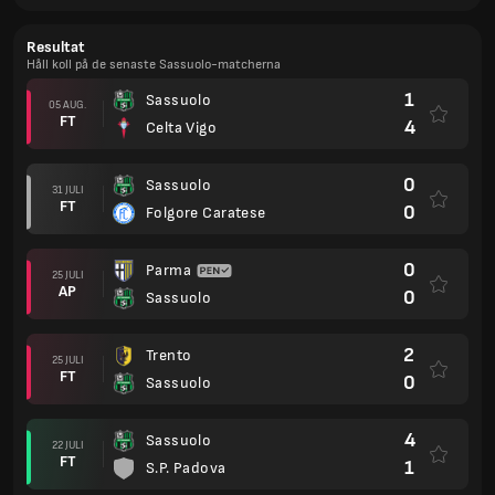
Resultat
Håll koll på de senaste Sassuolo-matcherna
1
Sassuolo
05 AUG.
FT
4
Celta Vigo
0
Sassuolo
31 JULI
FT
0
Folgore Caratese
0
Parma
25 JULI
AP
0
Sassuolo
2
Trento
25 JULI
FT
0
Sassuolo
4
Sassuolo
22 JULI
FT
1
S.P. Padova