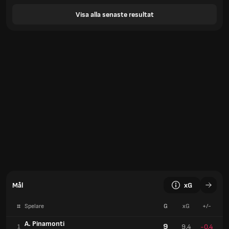
Visa alla senaste resultat
Mål
xG
#
Spelare
G
xG
+/-
A. Pinamonti
9
9.4
-0.4
1