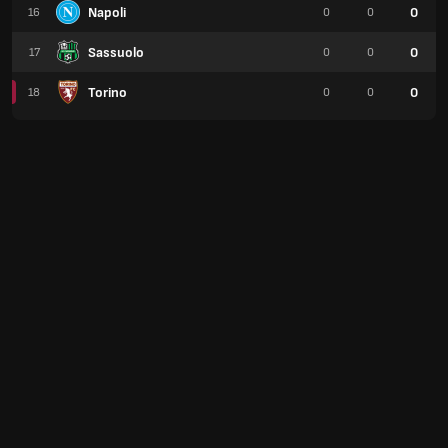
Napoli
0
16
0
0
Sassuolo
0
17
0
0
Torino
0
18
0
0