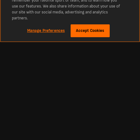
remember your favorite sport or team, and to learn how you
use our features. We also share information about your use of
our site with our social media, advertising and analytics
partners.
Manage Preferences
Accept Cookies
Om
Senaste fotbollsresultat och matcher från LiveScore
Den främsta destinationen för realtidsresultat för fotboll, cricket, tennis, basket,
hockey och mycket mer. LiveScore är den självklara destinationen för de senaste
fotbollsresultaten och nyheterna från hela världen.
Uppdaterade tabeller, matcher och resultat från alla stora ligor och tävlingar över
hela världen i realtid, inklusive den ukrainska Premier League, La Liga, engelska
Premier League och Europas största tävlingar som Champions League och Europa
League
Fotboll
Andra Sporter
Svenska Allsvenskan Resultat
Cricketresultat