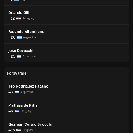
Orlando Gill
#12
Paraguay
Facundo Altamirano
#20
Argentina
Jose Devecchi
#25
Argentina
Försvarare
Teo Rodriguez Pagano
#3
Argentina
Mathias de Ritis
#6
Uruguay
Guzman Corujo Briccola
#16
Uruguay