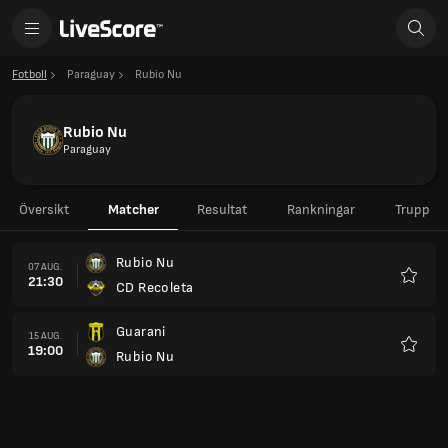
Fotboll
Paraguay
Rubio Nu
Rubio Nu
Paraguay
Översikt
Matcher
Resultat
Rankningar
Trupp
Rubio Nu
07 AUG.
21:30
CD Recoleta
Favorit
Guarani
15 AUG.
19:00
Rubio Nu
Favorit