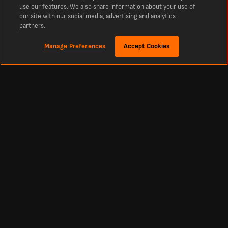
use our features. We also share information about your use of
our site with our social media, advertising and analytics
partners.
Manage Preferences
Accept Cookies
Om
Senaste fotbollsresultat och matcher från LiveScore
Den främsta destinationen för realtidsresultat för fotboll, cricket, tennis, basket,
hockey och mycket mer. LiveScore är den självklara destinationen för de senaste
fotbollsresultaten och nyheterna från hela världen.
Uppdaterade tabeller, matcher och resultat från alla stora ligor och tävlingar över
hela världen i realtid, inklusive den ukrainska Premier League, La Liga, engelska
Premier League och Europas största tävlingar som Champions League och Europa
League
Fotboll
Andra Sporter
Svenska Allsvenskan Resultat
Cricketresultat