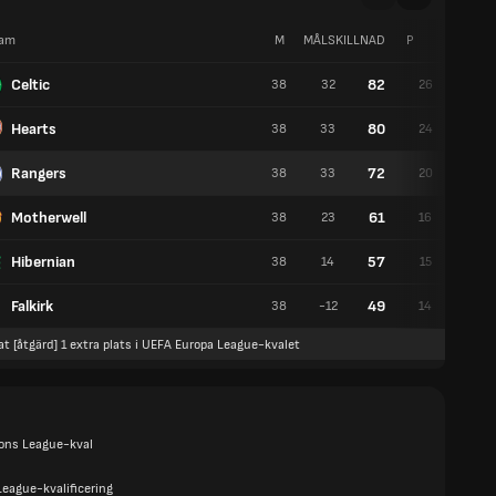
am
M
MÅLSKILLNAD
P
V
Celtic
82
38
32
26
4
Hearts
80
38
33
24
8
Rangers
72
38
33
20
12
Motherwell
61
38
23
16
13
Hibernian
57
38
14
15
12
Falkirk
49
38
-12
14
7
t [åtgärd] 1 extra plats i UEFA Europa League-kvalet
ns League-kval
League-kvalificering