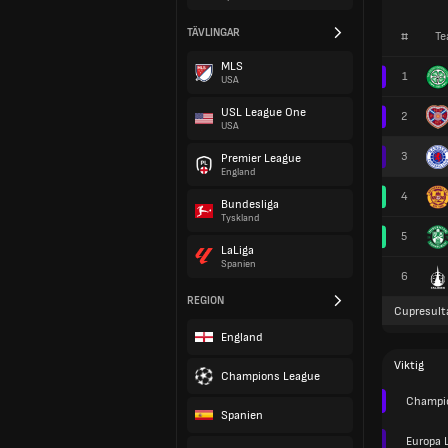
TÄVLINGAR
#
Te
MLS
1
USA
USL League One
2
USA
3
Premier League
England
4
Bundesliga
Tyskland
5
LaLiga
Spanien
6
REGION
Cupresulta
England
Viktig
Champions League
Champio
Spanien
Europa 