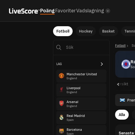
Poäng
Favoriter
Vadslagning
Fotboll
Hockey
Basket
Tenni
Fotboll
S
R
LAG
Sc
Manchester United
England
Översikt
Liverpool
England
Pre
Arsenal
England
Alla
Real Madrid
Spain
Barcelona
Senaste 
Spain