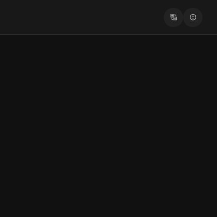
tistik