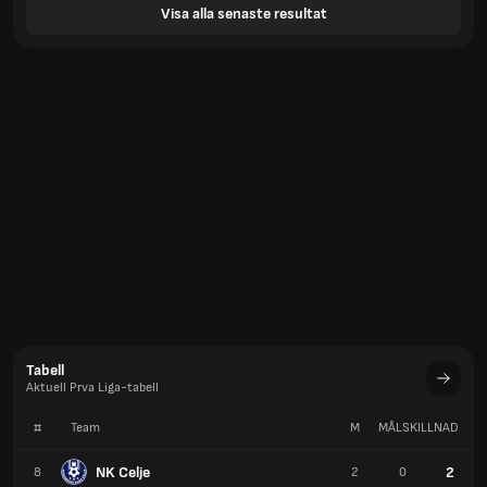
Visa alla senaste resultat
Tabell
Aktuell Prva Liga-tabell
#
Team
M
MÅLSKILLNAD
P
NK Celje
2
8
2
0