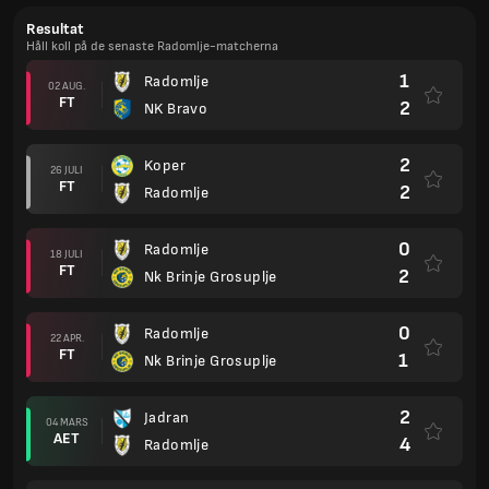
Resultat
Håll koll på de senaste Radomlje-matcherna
1
Radomlje
02 AUG.
FT
2
NK Bravo
2
Koper
26 JULI
FT
2
Radomlje
0
Radomlje
18 JULI
FT
2
Nk Brinje Grosuplje
0
Radomlje
22 APR.
FT
1
Nk Brinje Grosuplje
2
Jadran
04 MARS
AET
4
Radomlje