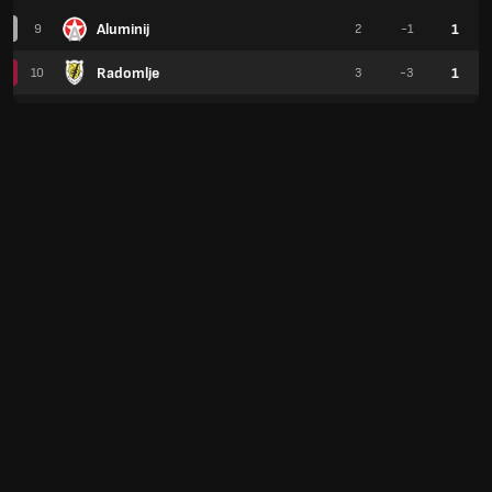
Aluminij
1
9
2
-1
Radomlje
1
10
3
-3