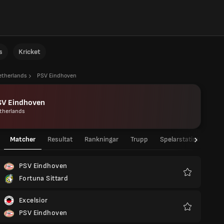
s
Kricket
etherlands
PSV Eindhoven
SV Eindhoven
therlands
Matcher
Resultat
Rankningar
Trupp
Spelarstatistik
La
PSV Eindhoven
Fortuna Sittard
Favoriter
Excelsior
PSV Eindhoven
Favoriter