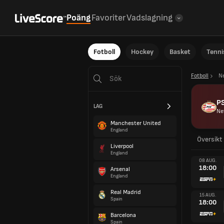
Poäng
Favoriter
Vadslagning
Fotboll
Hockey
Basket
Tenni
Fotboll
N
P
LAG
Ne
Manchester United
England
Översikt
Liverpool
England
08 AUG.
18:00
Arsenal
England
Real Madrid
15 AUG.
Spain
18:00
Barcelona
Spain