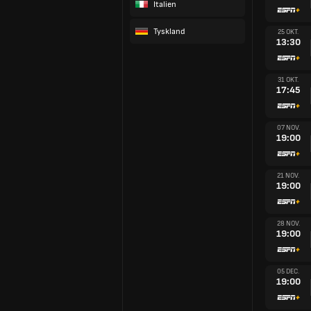
Italien
Tyskland
25 OKT.
13:30
31 OKT.
17:45
07 NOV.
19:00
21 NOV.
19:00
28 NOV.
19:00
05 DEC.
19:00