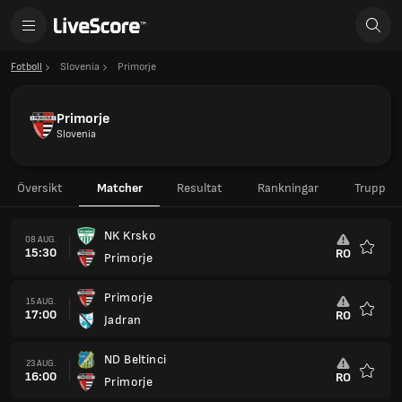
Fotboll
Slovenia
Primorje
Primorje
Slovenia
Översikt
Matcher
Resultat
Rankningar
Trupp
NK Krsko
08 AUG.
15:30
RO
Primorje
Favorit
Primorje
15 AUG.
17:00
RO
Jadran
Favorit
ND Beltinci
23 AUG.
16:00
RO
Primorje
Favorit