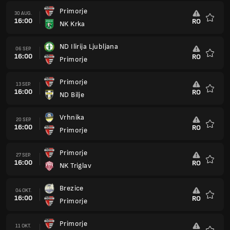
Primorje
30 AUG.
16:00
RO
NK Krka
Favorit
ND Ilirija Ljubljana
06 SEP.
16:00
RO
Primorje
Favorit
Primorje
13 SEP.
16:00
RO
ND Bilje
Favorit
Vrhnika
20 SEP.
16:00
RO
Primorje
Favorit
Primorje
27 SEP.
16:00
RO
NK Triglav
Favorit
Brezice
04 OKT.
16:00
RO
Primorje
Favorit
Primorje
11 OKT.