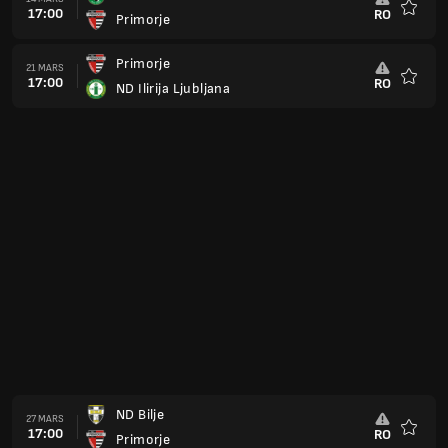
16:00
RO
Primorje
Favorit
Primorje
18 APR.
16:00
RO
Brezice
Favorit
Dravinja
25 APR.
16:00
RO
Primorje
Favorit
Primorje
29 APR.
16:00
RO
NK Bistrica
Favorit
Rudar Velenje
02 MAJ
16:00
RO
Primorje
Favorit
Primorje
09 MAJ
16:00
RO
ND Slovan Ljubljana
Favorit
Primorje
16 MAJ
16:00
RO
Tabor
Favorit