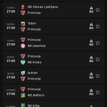
Jadran
28 FEB.
17:00
RO
Primorje
Favorit
Primorje
07 MARS
17:00
RO
ND Beltinci
Favorit
NK Krka
14 MARS
17:00
RO
Primorje
Favorit
Primorje
21 MARS
17:00
RO
ND Ilirija Ljubljana
Favorit
ND Bilje
27 MARS
17:00
RO
Primorje
Favorit
Primorje
04 APR.
16:00
RO
Vrhnika
Favorit
NK Triglav
11 APR.