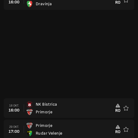
16:00
RO
Dravinja
Favorit
NK Bistrica
18 OKT.
16:00
RO
Primorje
Favorit
Primorje
29 OKT.
17:00
RO
Rudar Velenje
Favorit
ND Slovan Ljubljana
01 NOV.
17:00
RO
Primorje
Favorit
Tabor
08 NOV.
17:00
RO
Primorje
Favorit
Primorje
15 NOV.
17:00
RO
NK Jesenice
Favorit
Primorje
22 NOV.
17:00
RO
NK Krsko
Favorit