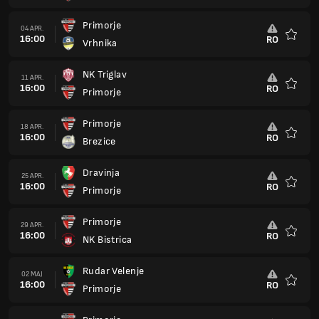
NK Jesenice
23 MAJ
16:00
RO
Primorje
Favorit