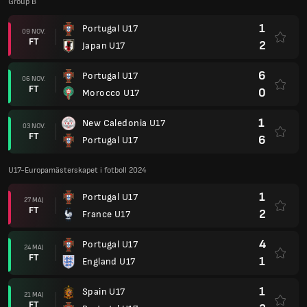
Group B
1
Portugal U17
09 NOV.
FT
2
Japan U17
6
Portugal U17
06 NOV.
FT
0
Morocco U17
1
New Caledonia U17
03 NOV.
FT
6
Portugal U17
U17-Europamästerskapet i fotboll 2024
1
Portugal U17
27 MAJ
FT
2
France U17
4
Portugal U17
24 MAJ
FT
1
England U17
1
Spain U17
21 MAJ
FT