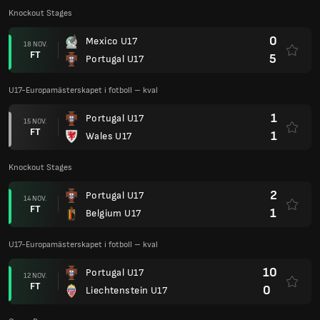
Knockout Stages
0
Mexico U17
18 NOV.
FT
5
Portugal U17
U17-Europamästerskapet i fotboll – kval
1
Portugal U17
15 NOV.
FT
1
Wales U17
Knockout Stages
2
Portugal U17
14 NOV.
FT
1
Belgium U17
U17-Europamästerskapet i fotboll – kval
10
Portugal U17
12 NOV.
FT
0
Liechtenstein U17