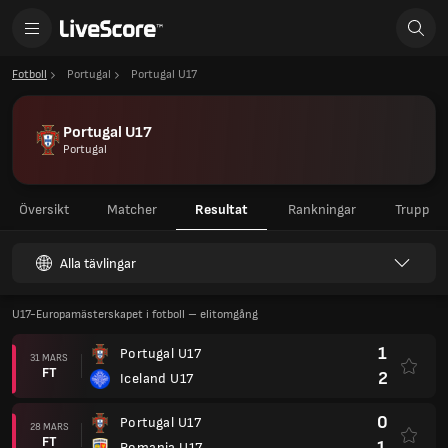
Fotboll
Portugal
Portugal U17
Portugal U17
Portugal
Översikt
Matcher
Resultat
Rankningar
Trupp
Alla tävlingar
U17-Europamästerskapet i fotboll – elitomgång
1
Portugal U17
31 MARS
FT
2
Iceland U17
0
Portugal U17
28 MARS
FT
1
Romania U17