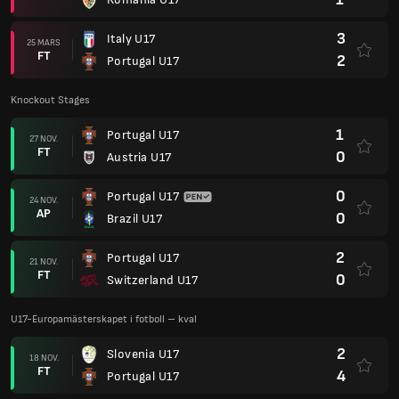
3
Italy U17
25 MARS
FT
2
Portugal U17
Knockout Stages
1
Portugal U17
27 NOV.
FT
0
Austria U17
0
Portugal U17
24 NOV.
AP
0
Brazil U17
2
Portugal U17
21 NOV.
FT
0
Switzerland U17
U17-Europamästerskapet i fotboll – kval
2
Slovenia U17
18 NOV.
FT
4
Portugal U17