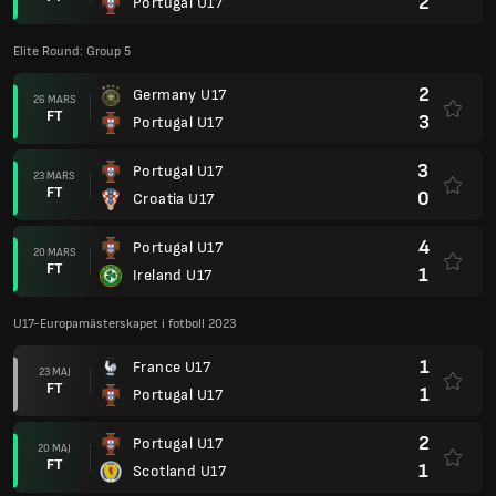
2
Portugal U17
Elite Round: Group 5
2
Germany U17
26 MARS
FT
3
Portugal U17
3
Portugal U17
23 MARS
FT
0
Croatia U17
4
Portugal U17
20 MARS
FT
1
Ireland U17
U17-Europamästerskapet i fotboll 2023
1
France U17
23 MAJ
FT
1
Portugal U17
2
Portugal U17
20 MAJ
FT
1
Scotland U17