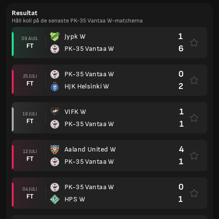
Resultat
Håll koll på de senaste PK-35 Vantaa W-matcherna
1
Jypk W
09 AUG.
FT
6
PK-35 Vantaa W
0
PK-35 Vantaa W
25 JULI
FT
2
HJK Helsinki W
1
VIFK W
19 JULI
FT
1
PK-35 Vantaa W
4
Aaland United W
12 JULI
FT
1
PK-35 Vantaa W
0
PK-35 Vantaa W
04 JULI
FT
1
HPS W