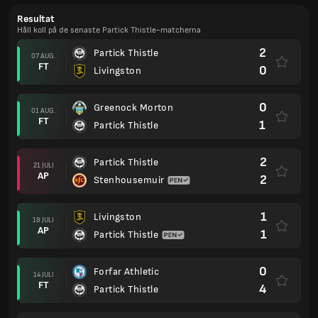
Resultat
Håll koll på de senaste Partick Thistle-matcherna
2
Partick Thistle
07 AUG.
FT
0
Livingston
0
Greenock Morton
01 AUG.
FT
1
Partick Thistle
2
Partick Thistle
21 JULI
AP
2
Stenhousemuir
1
Livingston
18 JULI
AP
1
Partick Thistle
0
Forfar Athletic
14 JULI
FT
4
Partick Thistle