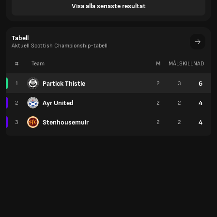
Visa alla senaste resultat
Tabell
Aktuell Scottish Championship-tabell
#
Team
M
MÅLSKILLNAD
P
Partick Thistle
6
1
2
3
Ayr United
4
2
2
2
Stenhousemuir
4
3
2
2