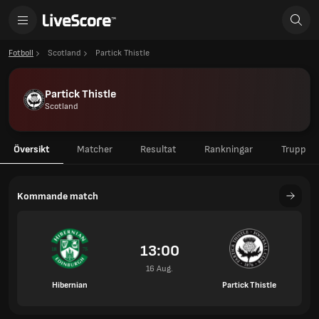
Fotboll
Scotland
Partick Thistle
Partick Thistle
Scotland
Översikt
Matcher
Resultat
Rankningar
Trupp
Kommande match
13:00
16 Aug.
Hibernian
Partick Thistle