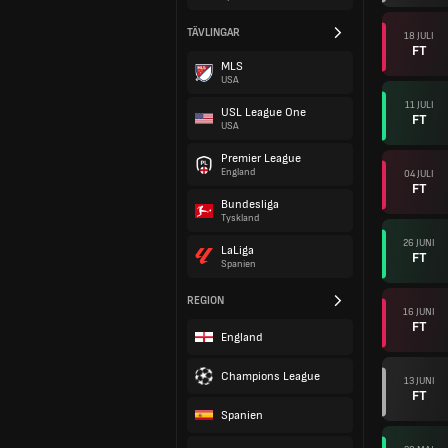
TÄVLINGAR
18 JULI
FT
MLS
USA
11 JULI
USL League One
FT
USA
Premier League
England
04 JULI
FT
Bundesliga
Tyskland
26 JUNI
LaLiga
FT
Spanien
REGION
16 JUNI
FT
England
Champions League
13 JUNI
FT
Spanien