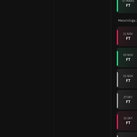
07 MARS
FT
Meistriliiga
11 NOV.
FT
05 NOV.
FT
01 NOV.
FT
27 OKT.
FT
21 OKT.
FT