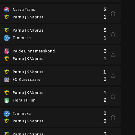
3
Narva Trans
1
Parnu JK Vaprus
5
Parnu JK Vaprus
1
Tammeka
3
Paide Linnameeskond
1
Parnu JK Vaprus
1
Parnu JK Vaprus
0
FC Kuressaare
1
Parnu JK Vaprus
2
Flora Tallinn
0
Tammeka
0
Parnu JK Vaprus
3
Parnu JK Vaprus