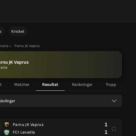
s
Kricket
stonia
Parnu JK Vaprus
rnu JK Vaprus
tonia
t
Matcher
Resultat
Rankningar
Trupp
 tävlingar
1
Parnu JK Vaprus
1
FCI Levadia