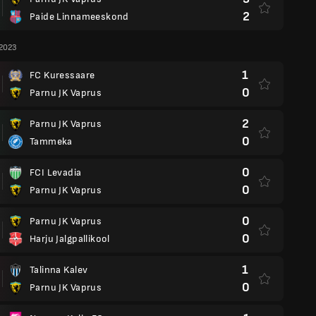
2
Paide Linnameeskond
 2023
1
FC Kuressaare
0
Parnu JK Vaprus
2
Parnu JK Vaprus
0
Tammeka
0
FCI Levadia
0
Parnu JK Vaprus
0
Parnu JK Vaprus
0
Harju Jalgpallikool
1
Talinna Kalev
0
Parnu JK Vaprus