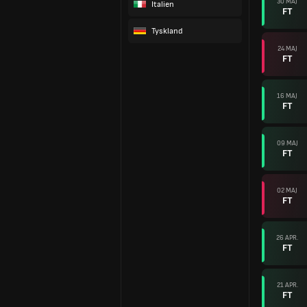
30 MAJ
Italien
FT
Tyskland
24 MAJ
FT
16 MAJ
FT
09 MAJ
FT
02 MAJ
FT
26 APR.
FT
21 APR.
FT