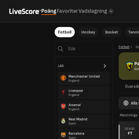
Poäng
Favoriter
Vadslagning
Fotboll
Hockey
Basket
Tenni
Fotboll
E
Pa
LAG
Es
Manchester United
England
Översik
Liverpool
England
Alla
Arsenal
England
Meistriliiga
Real Madrid
Spain
02 AUG.
FT
Barcelona
Spain