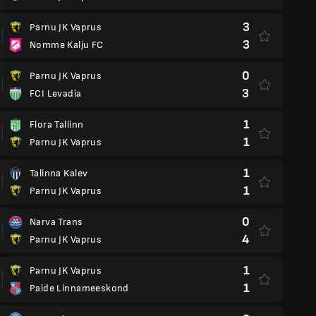
3
Parnu JK Vaprus
3
Nomme Kalju FC
0
Parnu JK Vaprus
3
FCI Levadia
1
Flora Tallinn
1
Parnu JK Vaprus
1
Talinna Kalev
1
Parnu JK Vaprus
0
Narva Trans
4
Parnu JK Vaprus
1
Parnu JK Vaprus
1
Paide Linnameeskond