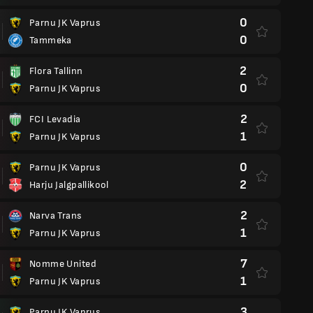
0
Parnu JK Vaprus
0
Tammeka
2
Flora Tallinn
0
Parnu JK Vaprus
2
FCI Levadia
1
Parnu JK Vaprus
0
Parnu JK Vaprus
2
Harju Jalgpallikool
2
Narva Trans
1
Parnu JK Vaprus
7
Nomme United
1
Parnu JK Vaprus
3
Parnu JK Vaprus