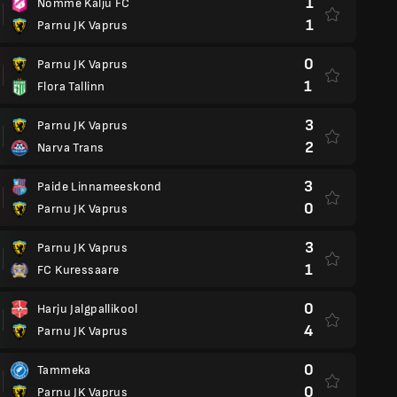
1
Nomme Kalju FC
1
Parnu JK Vaprus
0
Parnu JK Vaprus
1
Flora Tallinn
3
Parnu JK Vaprus
2
Narva Trans
3
Paide Linnameeskond
0
Parnu JK Vaprus
3
Parnu JK Vaprus
1
FC Kuressaare
0
Harju Jalgpallikool
4
Parnu JK Vaprus
0
Tammeka
0
Parnu JK Vaprus