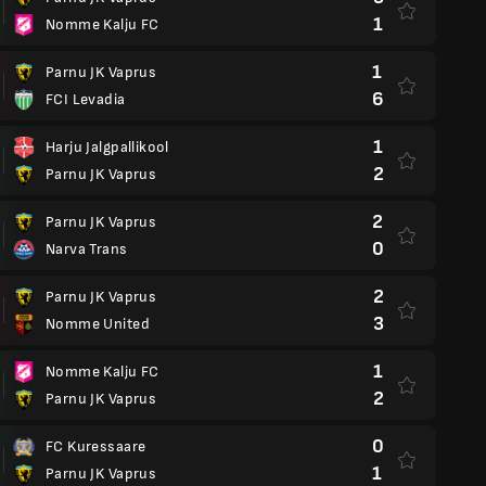
1
Nomme Kalju FC
1
Parnu JK Vaprus
6
FCI Levadia
1
Harju Jalgpallikool
2
Parnu JK Vaprus
2
Parnu JK Vaprus
0
Narva Trans
2
Parnu JK Vaprus
3
Nomme United
1
Nomme Kalju FC
2
Parnu JK Vaprus
0
FC Kuressaare
1
Parnu JK Vaprus