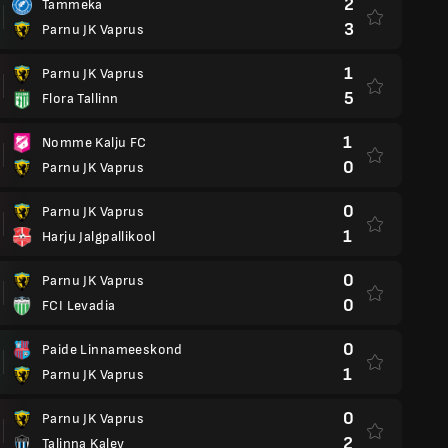
2
Tammeka
3
Parnu JK Vaprus
1
Parnu JK Vaprus
5
Flora Tallinn
1
Nomme Kalju FC
0
Parnu JK Vaprus
0
Parnu JK Vaprus
1
Harju Jalgpallikool
0
Parnu JK Vaprus
0
FCI Levadia
0
Paide Linnameeskond
1
Parnu JK Vaprus
0
Parnu JK Vaprus
2
Talinna Kalev