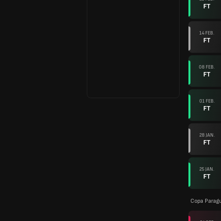
FT
14 FEB.
FT
08 FEB.
FT
01 FEB.
FT
28 JAN.
FT
25 JAN.
FT
Copa Parag