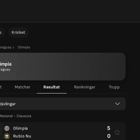
s
Kricket
araguay
Olimpia
impia
raguay
t
Matcher
Resultat
Rankningar
Trupp
 tävlingar
ofesional - Clausura
5
Olimpia
0
Rubio Nu