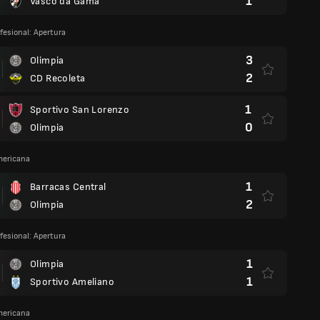
1
Vasco da Gama
fesional: Apertura
3
Olimpia
2
CD Recoleta
1
Sportivo San Lorenzo
0
Olimpia
ericana
1
Barracas Central
2
Olimpia
fesional: Apertura
1
Olimpia
1
Sportivo Ameliano
ericana