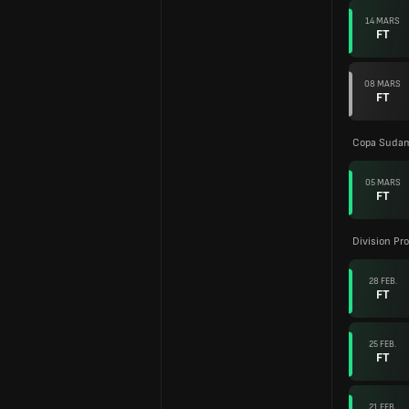
14 MARS
FT
08 MARS
FT
Copa Sudam
05 MARS
FT
Division Pro
28 FEB.
FT
25 FEB.
FT
21 FEB.