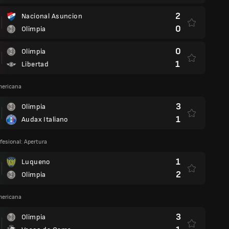
2
Nacional Asuncion
0
Olimpia
0
Olimpia
1
Libertad
ericana
3
Olimpia
1
Audax Italiano
fesional: Apertura
1
Luqueno
2
Olimpia
ericana
3
Olimpia