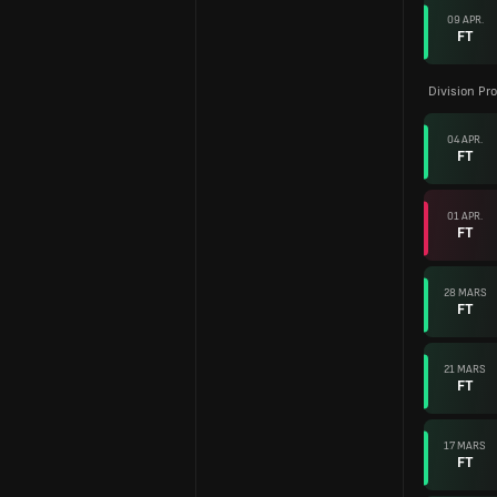
09 APR.
FT
Division Pro
04 APR.
FT
01 APR.
FT
28 MARS
FT
21 MARS
FT
17 MARS
FT