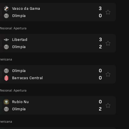
3
Vasco da Gama
0
Olimpia
fesional: Apertura
3
Libertad
2
Olimpia
ericana
0
Olimpia
0
Barracas Central
fesional: Apertura
0
Rubio Nu
2
Olimpia
ericana