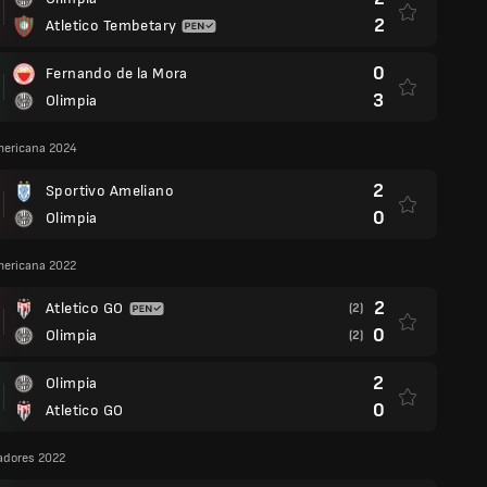
2
Atletico Tembetary
0
Fernando de la Mora
3
Olimpia
ericana 2024
2
Sportivo Ameliano
0
Olimpia
ericana 2022
2
Atletico GO
(2)
0
Olimpia
(2)
2
Olimpia
0
Atletico GO
adores 2022