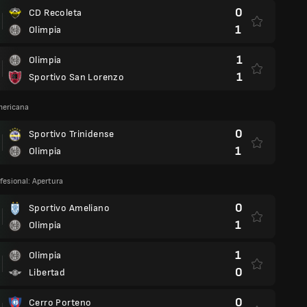
0
CD Recoleta
1
Olimpia
1
Olimpia
1
Sportivo San Lorenzo
ericana
0
Sportivo Trinidense
1
Olimpia
fesional: Apertura
0
Sportivo Ameliano
1
Olimpia
1
Olimpia
0
Libertad
0
Cerro Porteno