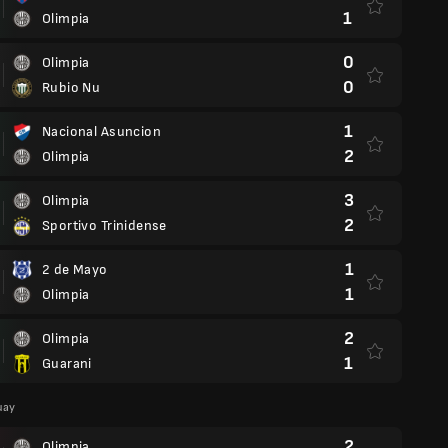
1
Olimpia
0
Olimpia
0
Rubio Nu
1
Nacional Asuncion
2
Olimpia
3
Olimpia
2
Sportivo Trinidense
1
2 de Mayo
1
Olimpia
2
Olimpia
1
Guarani
uay
2
Olimpia