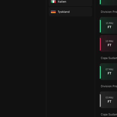
Italien
Tyskland
Division Pro
15 MAJ
FT
10 MAJ
FT
Copa Sudam
07 MAJ
FT
Division Pro
03 MAJ
FT
Copa Sudam