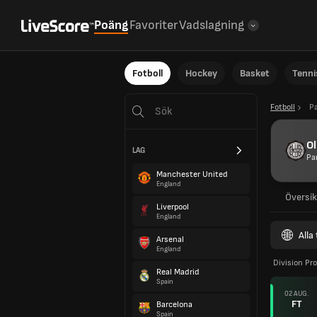
Poäng
Favoriter
Vadslagning
Fotboll
Hockey
Basket
Tenni
Fotboll
P
Ol
LAG
Pa
Manchester United
England
Översik
Liverpool
England
Alla
Arsenal
England
Division Pr
Real Madrid
Spain
02 AUG.
FT
Barcelona
Spain