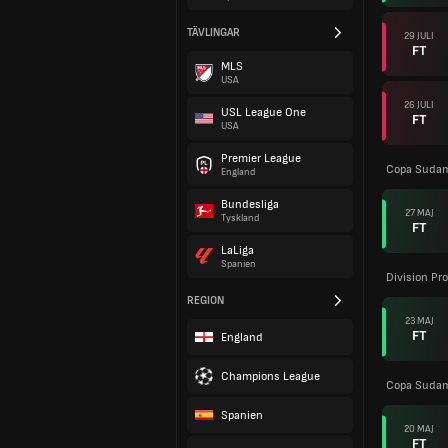
TÄVLINGAR
29 JULI
FT
MLS
USA
26 JULI
USL League One
FT
USA
Premier League
Copa Sudam
England
Bundesliga
27 MAJ
Tyskland
FT
LaLiga
Spanien
Division Pro
REGION
23 MAJ
FT
England
Champions League
Copa Sudam
Spanien
20 MAJ
FT