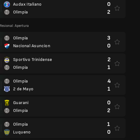
0
Audax Italiano
2
Olimpia
fesional: Apertura
3
Olimpia
0
Nacional Asuncion
2
Sportivo Trinidense
1
Olimpia
4
Olimpia
1
2 de Mayo
0
Guarani
2
Olimpia
1
Olimpia
0
Luqueno