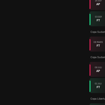
24 SEP.
AP
03 SEP.
FT
Copa Sudam
08 MARS
FT
Copa Sudam
08 JULI
AP
01 JULI
FT
Copa Libert