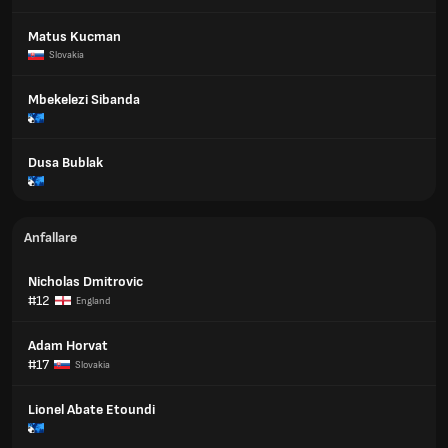
Matus Kucman
Slovakia
Mbekelezi Sibanda
Dusa Bublak
Anfallare
Nicholas Dmitrovic
#12
England
Adam Horvat
#17
Slovakia
Lionel Abate Etoundi