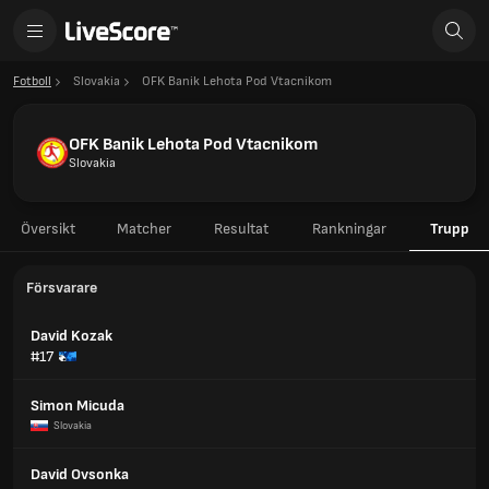
Fotboll
Slovakia
OFK Banik Lehota Pod Vtacnikom
OFK Banik Lehota Pod Vtacnikom
Slovakia
Översikt
Matcher
Resultat
Rankningar
Trupp
Försvarare
David Kozak
#17
Simon Micuda
Slovakia
David Ovsonka