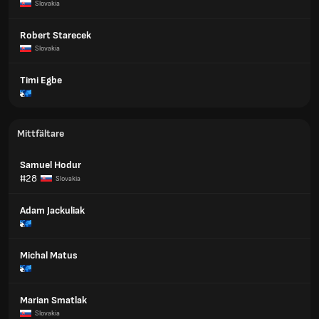
Slovakia
Robert Starecek
Slovakia
Timi Egbe
Mittfältare
Samuel Hodur
#28
Slovakia
Adam Jackuliak
Michal Matus
Marian Smatlak
Slovakia