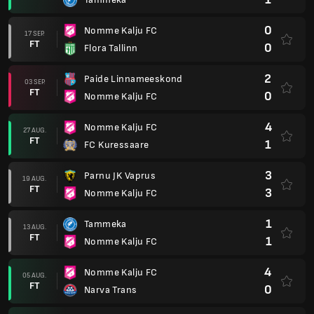
0
Nomme Kalju FC
17 SEP.
FT
0
Flora Tallinn
2
Paide Linnameeskond
03 SEP.
FT
0
Nomme Kalju FC
4
Nomme Kalju FC
27 AUG.
FT
1
FC Kuressaare
3
Parnu JK Vaprus
19 AUG.
FT
3
Nomme Kalju FC
1
Tammeka
13 AUG.
FT
1
Nomme Kalju FC
4
Nomme Kalju FC
05 AUG.
FT
0
Narva Trans