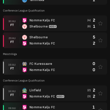
Conference League Qualification
2
Nomme Kalju FC
(4)
30 JULI
FT
1
Shelbourne
(6)
5
Shelbourne
23 JULI
FT
2
Nomme Kalju FC
Meistriliiga
0
FC Kuressaare
19 JULI
FT
0
Nomme Kalju FC
Conference League Qualification
2
Linfield
(2)
16 JULI
FT
2
Nomme Kalju FC
(3)
1
Nomme Kalju FC
09 JULI