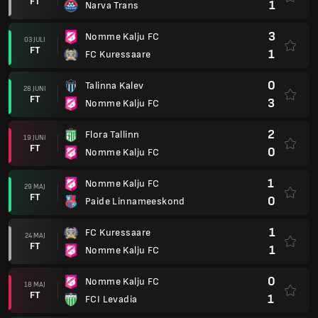
FT
1
Narva Trans
3
Nomme Kalju FC
03 JULI
FT
1
FC Kuressaare
0
Talinna Kalev
28 JUNI
FT
3
Nomme Kalju FC
2
Flora Tallinn
19 JUNI
FT
0
Nomme Kalju FC
1
Nomme Kalju FC
29 MAJ
FT
0
Paide Linnameeskond
1
FC Kuressaare
24 MAJ
FT
1
Nomme Kalju FC
0
Nomme Kalju FC
18 MAJ
FT
1
FCI Levadia