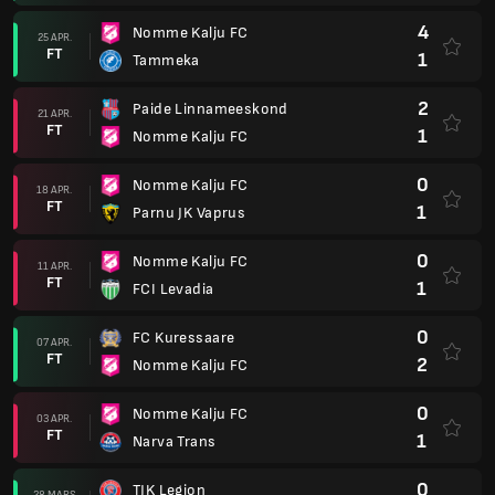
4
Nomme Kalju FC
25 APR.
FT
1
Tammeka
2
Paide Linnameeskond
21 APR.
FT
1
Nomme Kalju FC
0
Nomme Kalju FC
18 APR.
FT
1
Parnu JK Vaprus
0
Nomme Kalju FC
11 APR.
FT
1
FCI Levadia
0
FC Kuressaare
07 APR.
FT
2
Nomme Kalju FC
0
Nomme Kalju FC
03 APR.
FT
1
Narva Trans
0
TJK Legion
28 MARS