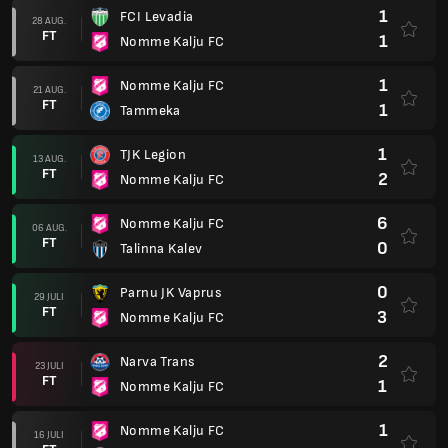
1
FCI Levadia
28 AUG.
FT
1
Nomme Kalju FC
1
Nomme Kalju FC
21 AUG.
FT
1
Tammeka
1
TJK Legion
13 AUG.
FT
2
Nomme Kalju FC
6
Nomme Kalju FC
06 AUG.
FT
0
Talinna Kalev
0
Parnu JK Vaprus
29 JULI
FT
3
Nomme Kalju FC
2
Narva Trans
23 JULI
FT
1
Nomme Kalju FC
1
Nomme Kalju FC
16 JULI