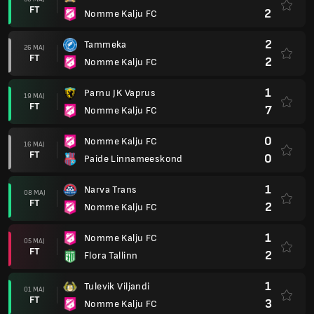
FT
2
Nomme Kalju FC
2
Tammeka
26 MAJ
FT
2
Nomme Kalju FC
1
Parnu JK Vaprus
19 MAJ
FT
7
Nomme Kalju FC
0
Nomme Kalju FC
16 MAJ
FT
0
Paide Linnameeskond
1
Narva Trans
08 MAJ
FT
2
Nomme Kalju FC
1
Nomme Kalju FC
05 MAJ
FT
2
Flora Tallinn
1
Tulevik Viljandi
01 MAJ
FT
3
Nomme Kalju FC