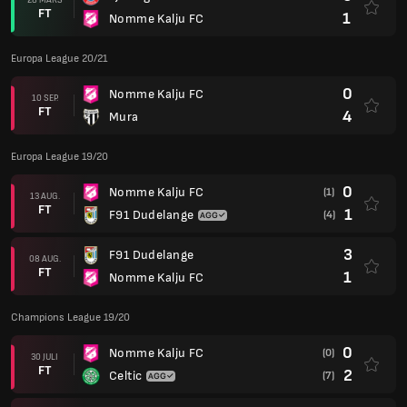
FT
1
Nomme Kalju FC
Europa League 20/21
0
Nomme Kalju FC
10 SEP.
FT
4
Mura
Europa League 19/20
0
Nomme Kalju FC
(1)
13 AUG.
FT
1
F91 Dudelange
(4)
3
F91 Dudelange
08 AUG.
FT
1
Nomme Kalju FC
Champions League 19/20
0
Nomme Kalju FC
(0)
30 JULI
FT
2
Celtic
(7)