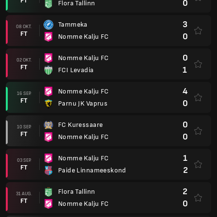
FT
0
Flora Tallinn
3
Tammeka
08 OKT.
FT
0
Nomme Kalju FC
0
Nomme Kalju FC
02 OKT.
FT
1
FCI Levadia
4
Nomme Kalju FC
16 SEP.
FT
0
Parnu JK Vaprus
0
FC Kuressaare
10 SEP.
FT
0
Nomme Kalju FC
1
Nomme Kalju FC
03 SEP.
FT
2
Paide Linnameeskond
2
Flora Tallinn
31 AUG.
FT
0
Nomme Kalju FC