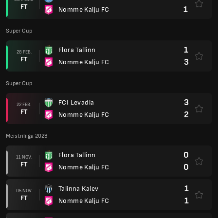
FT
1
Nomme Kalju FC
Super Cup
1
Flora Tallinn
28 FEB.
FT
3
Nomme Kalju FC
Super Cup
3
FCI Levadia
22 FEB.
FT
2
Nomme Kalju FC
Meistriliiga 2023
0
Flora Tallinn
11 NOV.
FT
0
Nomme Kalju FC
1
Talinna Kalev
05 NOV.
FT
1
Nomme Kalju FC