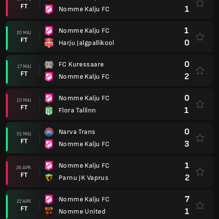
FT
1
Nomme Kalju FC
1
Nomme Kalju FC
20 MAJ
FT
0
Harju Jalgpallikool
0
FC Kuressaare
17 MAJ
FT
2
Nomme Kalju FC
0
Nomme Kalju FC
10 MAJ
FT
1
Flora Tallinn
0
Narva Trans
01 MAJ
FT
3
Nomme Kalju FC
1
Nomme Kalju FC
26 APR.
FT
2
Parnu JK Vaprus
7
Nomme Kalju FC
22 APR.
FT
1
Nomme United