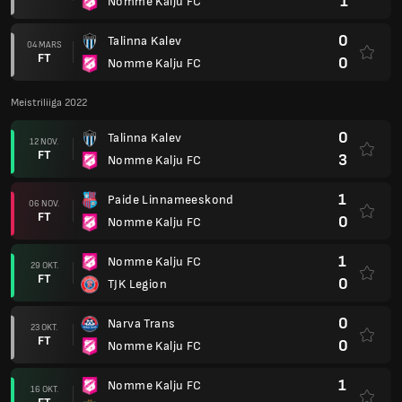
1
Nomme Kalju FC
0
Talinna Kalev
04 MARS
FT
0
Nomme Kalju FC
Meistriliiga 2022
0
Talinna Kalev
12 NOV.
FT
3
Nomme Kalju FC
1
Paide Linnameeskond
06 NOV.
FT
0
Nomme Kalju FC
1
Nomme Kalju FC
29 OKT.
FT
0
TJK Legion
0
Narva Trans
23 OKT.
FT
0
Nomme Kalju FC
1
Nomme Kalju FC
16 OKT.