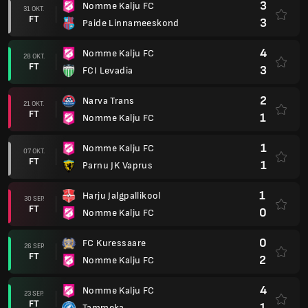
3
Nomme Kalju FC
31 OKT.
FT
3
Paide Linnameeskond
4
Nomme Kalju FC
28 OKT.
FT
3
FCI Levadia
2
Narva Trans
21 OKT.
FT
1
Nomme Kalju FC
1
Nomme Kalju FC
07 OKT.
FT
1
Parnu JK Vaprus
1
Harju Jalgpallikool
30 SEP.
FT
0
Nomme Kalju FC
0
FC Kuressaare
26 SEP.
FT
2
Nomme Kalju FC
4
Nomme Kalju FC
23 SEP.
FT
1
Tammeka