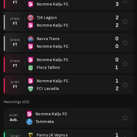
FT
3
Nomme Kalju FC
2
TJK Legion
27 NOV.
FT
2
Nomme Kalju FC
0
Narva Trans
20 NOV.
FT
0
Nomme Kalju FC
0
Nomme Kalju FC
07 NOV.
FT
1
Flora Tallinn
1
Nomme Kalju FC
31 OKT.
FT
2
FCI Levadia
Meistriliiga 2021
Nomme Kalju FC
24 OKT.
Avb.
Tammeka
1
Parnu JK Vaprus
16 OKT.