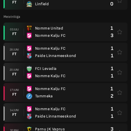
FT
0
Linfield
Meistriliiga
1
Nomme United
03 JULI
FT
3
Nomme Kalju FC
1
Nomme Kalju FC
28 JUNI
FT
1
Paide Linnameeskond
1
FCI Levadia
20 JUNI
FT
1
Nomme Kalju FC
1
Nomme Kalju FC
17 JUNI
FT
2
Tammeka
1
Nomme Kalju FC
14 JUNI
FT
1
Paide Linnameeskond
3
Parnu JK Vaprus
30 MAJ