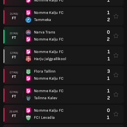
1
Nomme Kalju FC
1
Nomme Kalju FC
24 MAJ
FT
2
Tammeka
0
Narva Trans
20 MAJ
FT
2
Nomme Kalju FC
1
Nomme Kalju FC
12 MAJ
FT
1
Harju Jalgpallikool
3
Flora Tallinn
07 MAJ
FT
1
Nomme Kalju FC
1
Nomme Kalju FC
02 MAJ
FT
2
Talinna Kalev
0
Nomme Kalju FC
29 APR.
FT
1
FCI Levadia