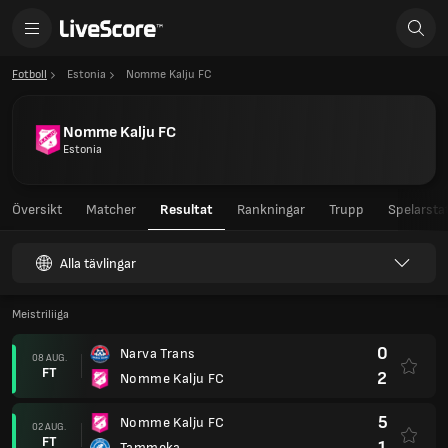
Fotboll
Estonia
Nomme Kalju FC
Nomme Kalju FC
Estonia
Översikt
Matcher
Resultat
Rankningar
Trupp
Spelarstat
Alla tävlingar
Meistriliiga
0
Narva Trans
08 AUG.
FT
2
Nomme Kalju FC
5
Nomme Kalju FC
02 AUG.
FT
1
Tammeka