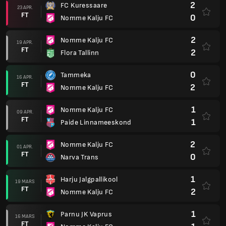
2
FC Kuressaare
23 APR.
FT
0
Nomme Kalju FC
2
Nomme Kalju FC
19 APR.
FT
2
Flora Tallinn
0
Tammeka
16 APR.
FT
2
Nomme Kalju FC
1
Nomme Kalju FC
09 APR.
FT
1
Paide Linnameeskond
2
Nomme Kalju FC
01 APR.
FT
0
Narva Trans
1
Harju Jalgpallikool
19 MARS
FT
2
Nomme Kalju FC
1
Parnu JK Vaprus
16 MARS
FT