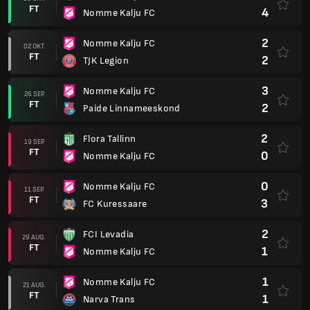
FT
4
Nomme Kalju FC
2
Nomme Kalju FC
02 OKT.
FT
2
TJK Legion
3
Nomme Kalju FC
26 SEP.
FT
2
Paide Linnameeskond
2
Flora Tallinn
19 SEP.
FT
0
Nomme Kalju FC
0
Nomme Kalju FC
11 SEP.
FT
3
FC Kuressaare
2
FCI Levadia
29 AUG.
FT
1
Nomme Kalju FC
1
Nomme Kalju FC
21 AUG.
FT
1
Narva Trans