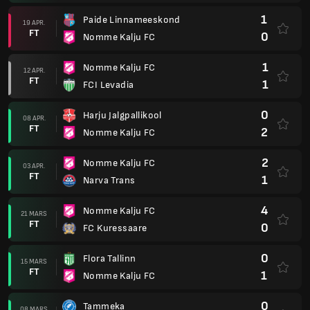
1
Paide Linnameeskond
19 APR.
FT
0
Nomme Kalju FC
1
Nomme Kalju FC
12 APR.
FT
1
FCI Levadia
0
Harju Jalgpallikool
08 APR.
FT
2
Nomme Kalju FC
2
Nomme Kalju FC
03 APR.
FT
1
Narva Trans
4
Nomme Kalju FC
21 MARS
FT
0
FC Kuressaare
0
Flora Tallinn
15 MARS
FT
1
Nomme Kalju FC
0
Tammeka
08 MARS