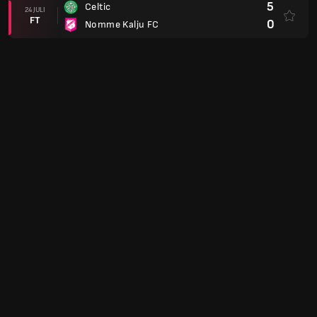
5
Celtic
24 JULI
FT
0
Nomme Kalju FC