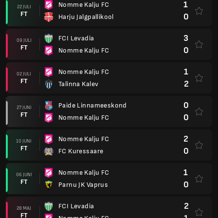
1
Nomme Kalju FC
22 JULI
FT
0
Harju Jalgpallikool
3
FCI Levadia
09 JULI
FT
0
Nomme Kalju FC
1
Nomme Kalju FC
02 JULI
FT
2
Talinna Kalev
0
Paide Linnameeskond
27 JUNI
FT
0
Nomme Kalju FC
2
Nomme Kalju FC
10 JUNI
FT
0
FC Kuressaare
1
Nomme Kalju FC
06 JUNI
FT
0
Parnu JK Vaprus
2
FCI Levadia
28 MAJ
FT