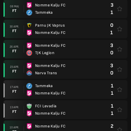
3
Nomme Kalju FC
08 MAJ
FT
1
Tammeka
0
Parnu JK Vaprus
30 APR.
FT
1
Nomme Kalju FC
3
Nomme Kalju FC
26 APR.
FT
0
TJK Legion
3
Nomme Kalju FC
23 APR.
FT
0
Narva Trans
1
Tammeka
17 APR.
FT
1
Nomme Kalju FC
1
FCI Levadia
13 APR.
FT
1
Nomme Kalju FC
2
Nomme Kalju FC
10 APR.