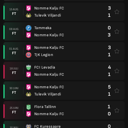
3
Nomme Kalju FC
15 AUG.
FT
1
Tulevik Viljandi
0
Tammeka
08 AUG.
FT
3
Nomme Kalju FC
3
Nomme Kalju FC
01 AUG.
FT
1
TJK Legion
4
FCI Levadia
18 JULI
FT
1
Nomme Kalju FC
5
Nomme Kalju FC
30 JUNI
FT
1
Tulevik Viljandi
1
Flora Tallinn
25 JUNI
FT
0
Nomme Kalju FC
0
FC Kuressaare
30 MAJ