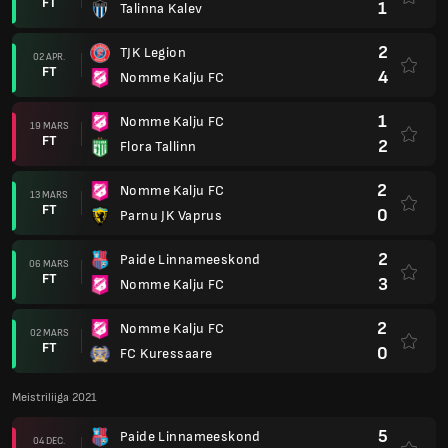
FT
1
Talinna Kalev
2
TJK Legion
02 APR.
FT
4
Nomme Kalju FC
1
Nomme Kalju FC
19 MARS
FT
2
Flora Tallinn
2
Nomme Kalju FC
13 MARS
FT
0
Parnu JK Vaprus
2
Paide Linnameeskond
06 MARS
FT
3
Nomme Kalju FC
2
Nomme Kalju FC
02 MARS
FT
0
FC Kuressaare
Meistriliiga 2021
5
Paide Linnameeskond
04 DEC.