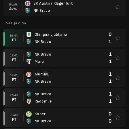
SK Austria Klagenfurt
16 JAN.
Avb.
NK Bravo
Prva Liga 23/24
0
Olimpija Ljubljana
19 MAJ
FT
1
NK Bravo
1
NK Bravo
12 MAJ
FT
1
Mura
1
Aluminij
04 MAJ
FT
1
NK Bravo
1
NK Bravo
27 APR.
FT
1
Radomlje
0
Koper
21 APR.
FT
0
NK Bravo