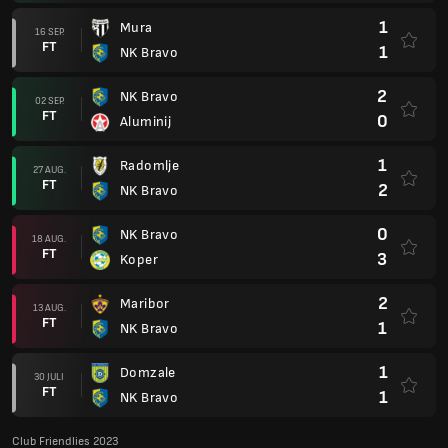
1
Mura
16 SEP.
FT
1
NK Bravo
2
NK Bravo
02 SEP.
FT
0
Aluminij
1
Radomlje
27 AUG.
FT
2
NK Bravo
0
NK Bravo
18 AUG.
FT
3
Koper
2
Maribor
13 AUG.
FT
1
NK Bravo
1
Domzale
30 JULI
FT
1
NK Bravo
Club Friendlies 2023