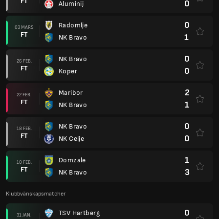
FT
0
Aluminij
0
Radomlje
03 MARS
FT
1
NK Bravo
0
NK Bravo
26 FEB.
FT
0
Koper
2
Maribor
22 FEB.
FT
1
NK Bravo
0
NK Bravo
18 FEB.
FT
0
NK Celje
1
Domzale
10 FEB.
FT
3
NK Bravo
Klubbvänskapsmatcher
0
TSV Hartberg
31 JAN.