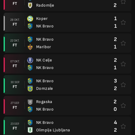
FT
2
Radomlje
1
Koper
28 OKT.
FT
1
NK Bravo
2
NK Bravo
22 OKT.
FT
1
Maribor
2
NK Celje
07 OKT.
FT
1
NK Bravo
3
NK Bravo
30 SEP.
FT
2
Domzale
2
Rogaska
27 SEP.
FT
0
NK Bravo
4
NK Bravo
23 SEP.
FT
2
Olimpija Ljubljana