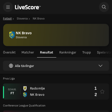
Fotboll
Slovenia
NK Bravo
NK Bravo
Slovenia
Översikt
Matcher
Resultat
Rankningar
Trupp
Spelarstat
Alla tävlingar
Prva Liga
1
Radomlje
02 AUG.
FT
2
NK Bravo
Conference League Qualification