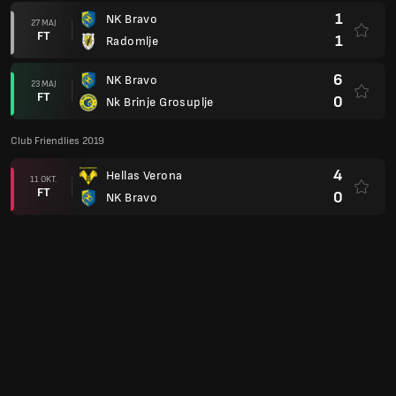
1
NK Bravo
27 MAJ
FT
1
Radomlje
6
NK Bravo
23 MAJ
FT
0
Nk Brinje Grosuplje
Club Friendlies 2019
4
Hellas Verona
11 OKT.
FT
0
NK Bravo