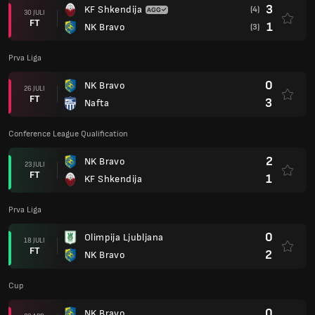
3
KF Shkendija
(4)
30 JULI
FT
1
NK Bravo
(3)
Prva Liga
0
NK Bravo
26 JULI
FT
3
Nafta
Conference League Qualification
2
NK Bravo
23 JULI
FT
1
KF Shkendija
Prva Liga
0
Olimpija Ljubljana
18 JULI
FT
2
NK Bravo
Cup
0
NK Bravo