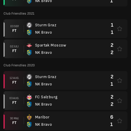
1
NK Bravo
Club Friendlies 2021
1
Sturm Graz
03 SEP.
FT
1
NK Bravo
2
Spartak Moscow
02 JULI
FT
2
NK Bravo
Club Friendlies 2020
2
Sturm Graz
12 AUG.
FT
1
NK Bravo
2
FC Salzburg
03 AUG.
FT
2
NK Bravo
6
Maribor
30 MAJ
FT
1
NK Bravo