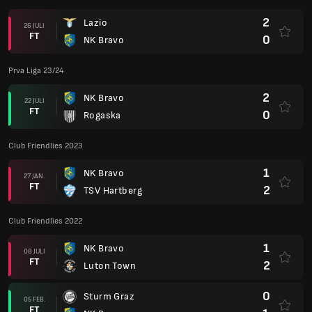
2
Lazio
26 JULI
FT
0
NK Bravo
Prva Liga 23/24
2
NK Bravo
22 JULI
FT
0
Rogaska
Club Friendlies 2023
1
NK Bravo
27 JAN.
FT
2
TSV Hartberg
Club Friendlies 2022
1
NK Bravo
08 JULI
FT
2
Luton Town
0
Sturm Graz
05 FEB.
FT