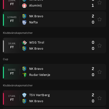
23 APR.
FT
1
Aluminij
2
NK Bravo
12 MARS
FT
0
Nafta
Klubbvänskapsmatcher
0
WSG Tirol
18 JAN.
FT
0
NK Bravo
Cup
2
NK Bravo
03 DEC.
FT
0
Rudar Velenje
Klubbvänskapsmatcher
2
TSV Hartberg
17 JAN.
FT
0
NK Bravo