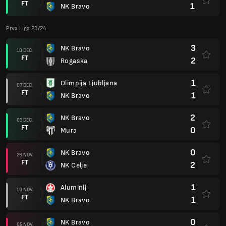
FT
1
NK Bravo
Prva Liga 23/24
3
NK Bravo
10 DEC.
FT
2
Rogaska
1
Olimpija Ljubljana
07 DEC.
FT
1
NK Bravo
2
NK Bravo
03 DEC.
FT
0
Mura
0
NK Bravo
26 NOV.
FT
2
NK Celje
1
Aluminij
10 NOV.
FT
1
NK Bravo
0
NK Bravo
05 NOV.