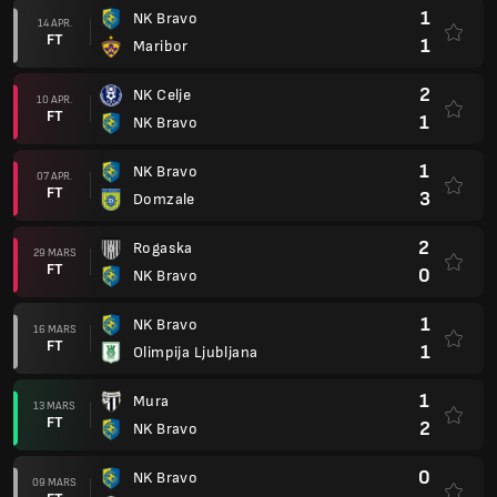
1
NK Bravo
14 APR.
FT
1
Maribor
2
NK Celje
10 APR.
FT
1
NK Bravo
1
NK Bravo
07 APR.
FT
3
Domzale
2
Rogaska
29 MARS
FT
0
NK Bravo
1
NK Bravo
16 MARS
FT
1
Olimpija Ljubljana
1
Mura
13 MARS
FT
2
NK Bravo
0
NK Bravo
09 MARS