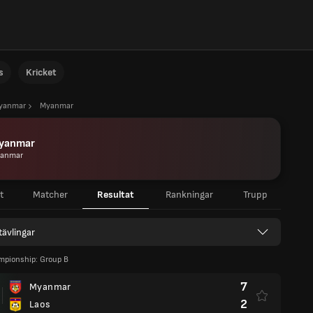
s
Kricket
yanmar
Myanmar
yanmar
anmar
t
Matcher
Resultat
Rankningar
Trupp
 tävlingar
pionship: Group B
7
Myanmar
2
Laos