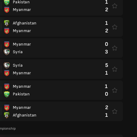
1
Pakistan
2
Myanmar
1
Afghanistan
2
Myanmar
0
Myanmar
3
Syria
5
Syria
1
Myanmar
1
Myanmar
0
Pakistan
2
Myanmar
1
Afghanistan
mpionship