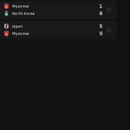
1
Myanmar
6
North Korea
5
Japan
0
Myanmar