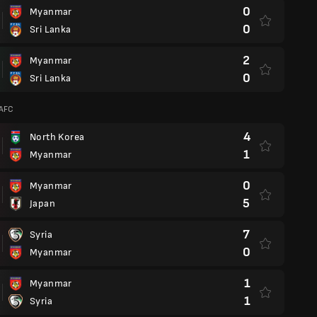
0
Myanmar
0
Sri Lanka
2
Myanmar
0
Sri Lanka
 AFC
4
North Korea
1
Myanmar
0
Myanmar
5
Japan
7
Syria
0
Myanmar
1
Myanmar
1
Syria