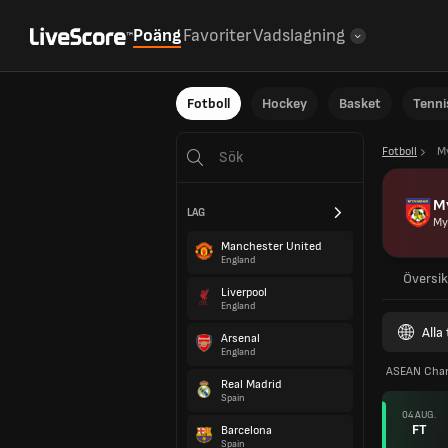
Poäng
Favoriter
Vadslagning
Fotboll
Hockey
Basket
Tenni
Fotboll
M
M
LAG
My
Manchester United
England
Översik
Liverpool
England
Alla
Arsenal
England
ASEAN Cham
Real Madrid
Spain
04 AUG.
FT
Barcelona
Spain