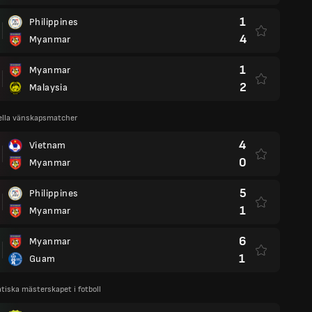
1
Philippines
4
Myanmar
1
Myanmar
2
Malaysia
ella vänskapsmatcher
4
Vietnam
0
Myanmar
5
Philippines
1
Myanmar
6
Myanmar
1
Guam
iatiska mästerskapet i fotboll