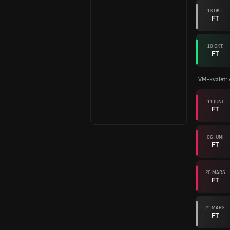
13 OKT.
FT
10 OKT.
FT
VM-kvalet:
11 JUNI
FT
06 JUNI
FT
26 MARS
FT
21 MARS
FT