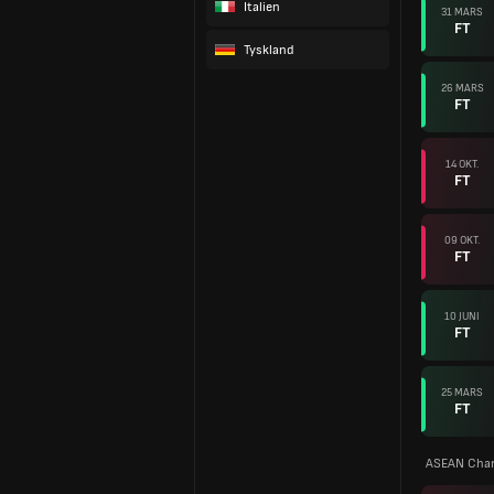
Italien
31 MARS
FT
Tyskland
26 MARS
FT
14 OKT.
FT
09 OKT.
FT
10 JUNI
FT
25 MARS
FT
ASEAN Cha