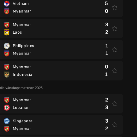
5
Vietnam
0
Myanmar
3
Myanmar
2
Laos
1
Philippines
1
Myanmar
0
Myanmar
1
Indonesia
ella vänskapsmatcher 2025
2
Myanmar
3
Lebanon
3
Singapore
2
Myanmar