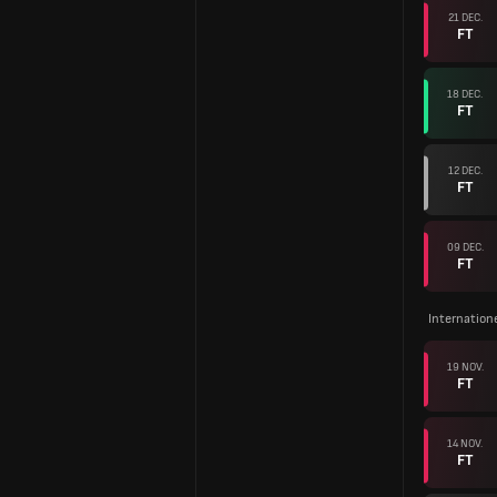
21 DEC.
FT
18 DEC.
FT
12 DEC.
FT
09 DEC.
FT
Internation
19 NOV.
FT
14 NOV.
FT