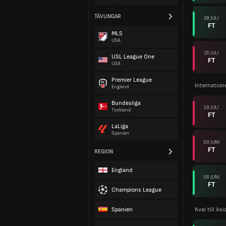
TÄVLINGAR
28 JULI
FT
MLS
USA
25 JULI
USL League One
FT
USA
Premier League
Internation
England
Bundesliga
18 JULI
Tyskland
FT
LaLiga
Spanien
09 JUNI
FT
REGION
England
06 JUNI
FT
Champions League
Spanien
Kval till As