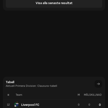
Visa alla senaste resultat
Tabell
Aktuell Primera Division: Clausura-tabell
#
Team
M
MÅLSKILLNAD
P
Liverpool FC
0
12
0
0