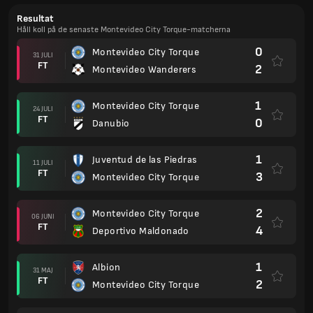
Resultat
Håll koll på de senaste Montevideo City Torque-matcherna
0
Montevideo City Torque
31 JULI
FT
2
Montevideo Wanderers
1
Montevideo City Torque
24 JULI
FT
0
Danubio
1
Juventud de las Piedras
11 JULI
FT
3
Montevideo City Torque
2
Montevideo City Torque
06 JUNI
FT
4
Deportivo Maldonado
1
Albion
31 MAJ
FT
2
Montevideo City Torque