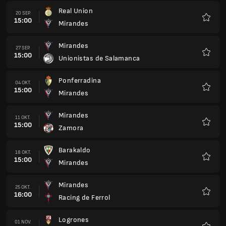
Real Union
20 SEP.
15:00
Mirandes
Favorit
Mirandes
27 SEP.
15:00
Unionistas de Salamanca
Favorit
Ponferradina
04 OKT.
15:00
Mirandes
Favorit
Mirandes
11 OKT.
15:00
Zamora
Favorit
Barakaldo
18 OKT.
15:00
Mirandes
Favorit
Mirandes
25 OKT.
16:00
Racing de Ferrol
Favorit
Logrones
01 NOV.