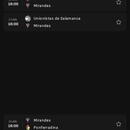
16:00
Logrones
Favorit
Mirandes
14 FEB.
16:00
Cacereno
Favorit
Athletic Club B
21 FEB.
16:00
Mirandes
Favorit
Mirandes
28 FEB.
16:00
Merida
Favorit
Racing de Ferrol
07 MARS
16:00
Mirandes
Favorit
Mirandes
14 MARS
16:00
Pontevedra
Favorit
Mirandes
21 MARS
16:00
Real Union
Favorit