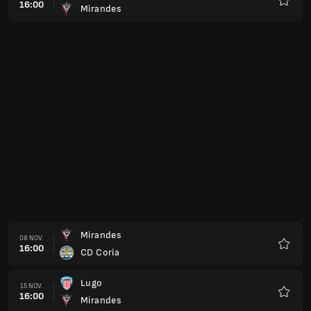
16:00
Mirandes
Favorit
Mirandes
08 NOV.
16:00
CD Coria
Favorit
Lugo
15 NOV.
16:00
Mirandes
Favorit
Mirandes
22 NOV.
16:00
Athletic Club B
Favorit
Real Aviles Industrial
29 NOV.
16:00
Mirandes
Favorit
Mirandes
06 DEC.
16:00
CD Extremadura 1924
Favorit
Mirandes
13 DEC.
16:00
RC Deportivo Fabril
Favorit