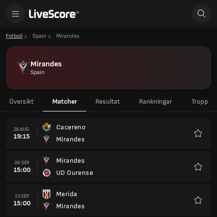
Fotboll
Spain
Mirandes
Mirandes
Spain
Översikt
Matcher
Resultat
Rankningar
Trupp
Cacereno
28 AUG.
19:15
Mirandes
Favorit
Mirandes
06 SEP.
15:00
UD Ourense
Favorit
Merida
13 SEP.
15:00
Mirandes
Favorit