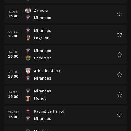
UD Ourense
28 MARS
15:00
Mirandes
Favorit
Mirandes
04 APR.
15:00
Arenas Getxo
Favorit
CD Extremadura 1924
11 APR.
15:00
Mirandes
Favorit
Mirandes
18 APR.
15:00
Lugo
Favorit
Leonesa
25 APR.
15:00
Mirandes
Favorit
Mirandes
02 MAJ
15:00
Barakaldo
Favorit
CD Coria
09 MAJ