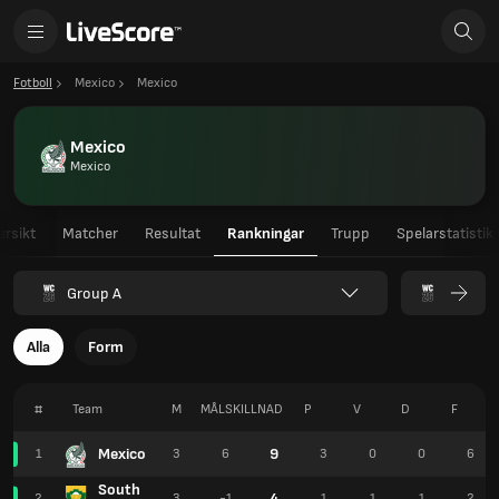
Fotboll
Mexico
Mexico
Mexico
Mexico
ersikt
Matcher
Resultat
Rankningar
Trupp
Spelarstatistik
Group A
Alla
Form
#
Team
M
MÅLSKILLNAD
P
V
D
F
Mexico
9
1
3
6
3
0
0
6
South
4
2
3
-1
1
1
1
2