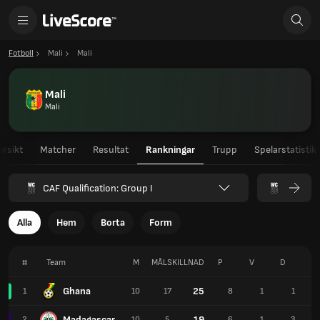
Fotboll
Mali
Mali
Mali
Mali
ersikt
Matcher
Resultat
Rankningar
Trupp
Spelarstatistik
CAF Qualification: Group I
Alla
Hem
Borta
Form
#
Team
M
MÅLSKILLNAD
P
V
D
F
Ghana
25
1
10
17
8
1
1
Madagascar
19
2
10
5
6
1
3