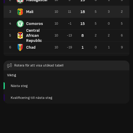
Mali
18
3
10
11
5
3
2
Comoros
15
4
10
-1
5
0
5
Central
African
8
5
10
-13
2
2
6
Republic
Chad
1
6
10
-19
0
1
9
Rotera för att visa utökad tabell
Viktig
Nästa steg
Kvalificering till nästa steg