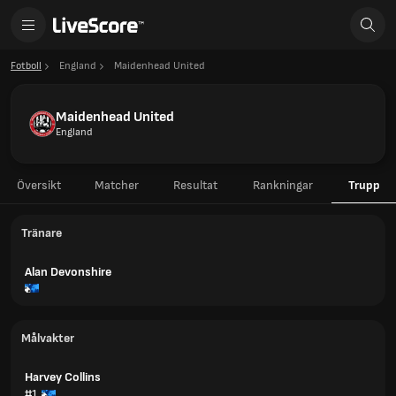
Fotboll
England
Maidenhead United
Maidenhead United
England
Översikt
Matcher
Resultat
Rankningar
Trupp
Tränare
Alan Devonshire
Målvakter
Harvey Collins
#1