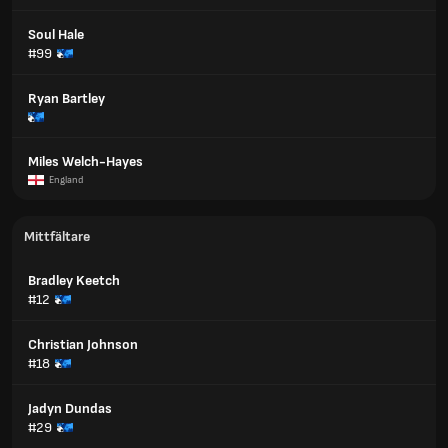
Soul Hale
#99
Ryan Bartley
Miles Welch-Hayes
England
Mittfältare
Bradley Keetch
#12
Christian Johnson
#18
Jadyn Dundas
#29