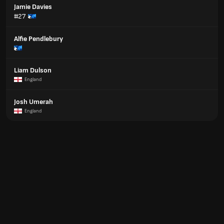
Jamie Davies
#27
Alfie Pendlebury
Liam Dulson
England
Josh Umerah
England