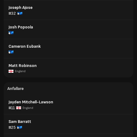
Joseph Ajose
#32
Josh Popoola
Cameron Eubank
Matt Robinson
England
Anfallare
Jayden Mitchell-Lawson
#11
England
Sam Barratt
#25