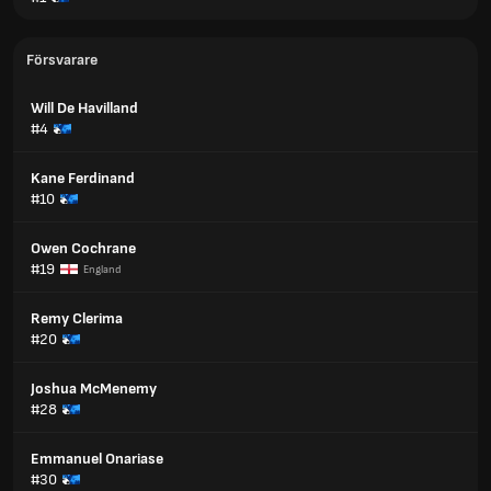
Försvarare
Will De Havilland
#4
Kane Ferdinand
#10
Owen Cochrane
#19
England
Remy Clerima
#20
Joshua McMenemy
#28
Emmanuel Onariase
#30